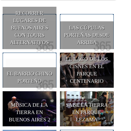
RECORRER
LUGARES DE
BUENOS AIRES
LAS CÚPULAS
CON TOURS
PORTEÑAS DESDE
ALTERNATIVOS
ARRIBA
EL LAGO DE LOS
CISNES EN EL
EL BARRIO CHINO
PARQUE
PORTEÑO
CENTENARIO
MÚSICA DE LA
SABE LA TIERRA
TIERRA EN
EN PARQUE
BUENOS AIRES 2
LEZAMA