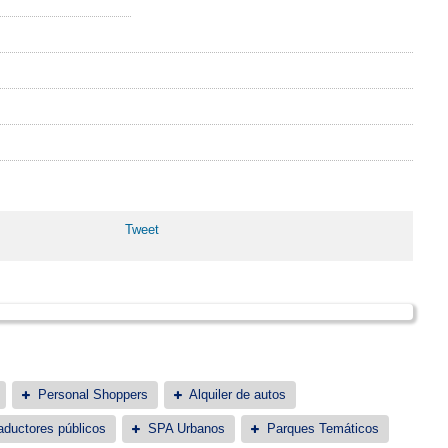
Tweet
Personal Shoppers
Alquiler de autos
aductores públicos
SPA Urbanos
Parques Temáticos