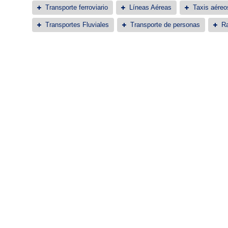
Transporte ferroviario
Líneas Aéreas
Taxis aéreo
Transportes Fluviales
Transporte de personas
Ra