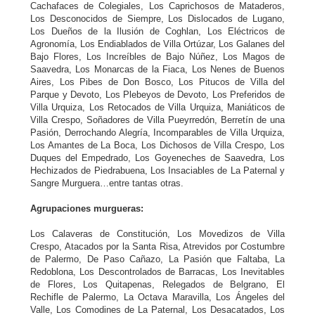
Cachafaces de Colegiales, Los Caprichosos de Mataderos,
Los Desconocidos de Siempre, Los Dislocados de Lugano,
Los Dueños de la Ilusión de Coghlan, Los Eléctricos de
Agronomía, Los Endiablados de Villa Ortúzar, Los Galanes del
Bajo Flores, Los Increíbles de Bajo Núñez, Los Magos de
Saavedra, Los Monarcas de la Fiaca, Los Nenes de Buenos
Aires, Los Pibes de Don Bosco, Los Pitucos de Villa del
Parque y Devoto, Los Plebeyos de Devoto, Los Preferidos de
Villa Urquiza, Los Retocados de Villa Urquiza, Maniáticos de
Villa Crespo, Soñadores de Villa Pueyrredón, Berretín de una
Pasión, Derrochando Alegría, Incomparables de Villa Urquiza,
Los Amantes de La Boca, Los Dichosos de Villa Crespo, Los
Duques del Empedrado, Los Goyeneches de Saavedra, Los
Hechizados de Piedrabuena, Los Insaciables de La Paternal y
Sangre Murguera…entre tantas otras.
Agrupaciones murgueras:
Los Calaveras de Constitución, Los Movedizos de Villa
Crespo, Atacados por la Santa Risa, Atrevidos por Costumbre
de Palermo, De Paso Cañazo, La Pasión que Faltaba, La
Redoblona, Los Descontrolados de Barracas, Los Inevitables
de Flores, Los Quitapenas, Relegados de Belgrano, El
Rechifle de Palermo, La Octava Maravilla, Los Ángeles del
Valle, Los Comodines de La Paternal, Los Desacatados, Los