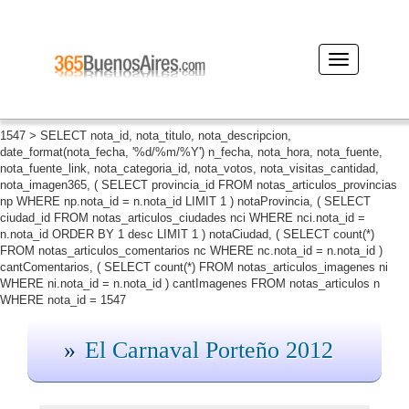
Desplegar
navegación
1547 > SELECT nota_id, nota_titulo, nota_descripcion,
date_format(nota_fecha, '%d/%m/%Y') n_fecha, nota_hora, nota_fuente,
nota_fuente_link, nota_categoria_id, nota_votos, nota_visitas_cantidad,
nota_imagen365, ( SELECT provincia_id FROM notas_articulos_provincias
np WHERE np.nota_id = n.nota_id LIMIT 1 ) notaProvincia, ( SELECT
ciudad_id FROM notas_articulos_ciudades nci WHERE nci.nota_id =
n.nota_id ORDER BY 1 desc LIMIT 1 ) notaCiudad, ( SELECT count(*)
FROM notas_articulos_comentarios nc WHERE nc.nota_id = n.nota_id )
cantComentarios, ( SELECT count(*) FROM notas_articulos_imagenes ni
WHERE ni.nota_id = n.nota_id ) cantImagenes FROM notas_articulos n
WHERE nota_id = 1547
El Carnaval Porteño 2012