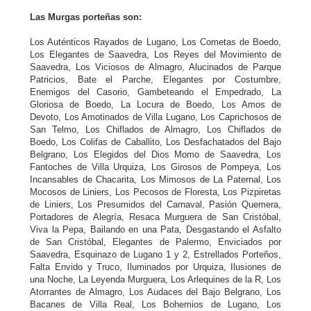
Las Murgas porteñas son:
Los Auténticos Rayados de Lugano, Los Cometas de Boedo,
Los Elegantes de Saavedra, Los Reyes del Movimiento de
Saavedra, Los Viciosos de Almagro, Alucinados de Parque
Patricios, Bate el Parche, Elegantes por Costumbre,
Enemigos del Casorio, Gambeteando el Empedrado, La
Gloriosa de Boedo, La Locura de Boedo, Los Amos de
Devoto, Los Amotinados de Villa Lugano, Los Caprichosos de
San Telmo, Los Chiflados de Almagro, Los Chiflados de
Boedo, Los Colifas de Caballito, Los Desfachatados del Bajo
Belgrano, Los Elegidos del Dios Momo de Saavedra, Los
Fantoches de Villa Urquiza, Los Girosos de Pompeya, Los
Incansables de Chacarita, Los Mimosos de La Paternal, Los
Mocosos de Liniers, Los Pecosos de Floresta, Los Pizpiretas
de Liniers, Los Presumidos del Carnaval, Pasión Quemera,
Portadores de Alegría, Resaca Murguera de San Cristóbal,
Viva la Pepa, Bailando en una Pata, Desgastando el Asfalto
de San Cristóbal, Elegantes de Palermo, Enviciados por
Saavedra, Esquinazo de Lugano 1 y 2, Estrellados Porteños,
Falta Envido y Truco, Iluminados por Urquiza, Ilusiones de
una Noche, La Leyenda Murguera, Los Arlequines de la R, Los
Atorrantes de Almagro, Los Audaces del Bajo Belgrano, Los
Bacanes de Villa Real, Los Bohemios de Lugano, Los