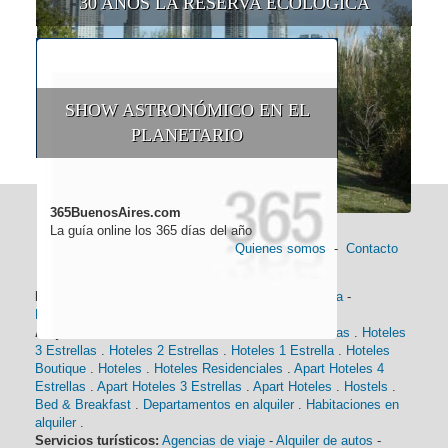
30 AÑOS LA RESERVA ECOLÓGICA
SHOW ASTRONÓMICO EN EL
PLANETARIO
365BuenosAires.com
La guía online los 365 días del año
Quienes somos
-
Contacto
Información general:
Información turística
-
Historia
-
Distancias
-
Mapa de Buenos Aires
-
Barrios
Alojamiento:
Hoteles 5 Estrellas
.
Hoteles 4 Estrellas
.
Hoteles
3 Estrellas
.
Hoteles 2 Estrellas
.
Hoteles 1 Estrella
.
Hoteles
Boutique
.
Hoteles
.
Hoteles Residenciales
.
Apart Hoteles 4
Estrellas
.
Apart Hoteles 3 Estrellas
.
Apart Hoteles
.
Hostels
.
Bed & Breakfast
.
Departamentos en alquiler
.
Habitaciones en
alquiler
.
Servicios turísticos:
Agencias de viaje
-
Alquiler de autos
-