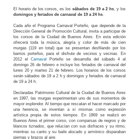
El horario de los corsos, es los
sábados de 19 a 2 hs
, y los
domingos y feriados de carnaval de 19 a 24 hs
.
Cada año el Programa Carnaval Porteño, que depende de la
Dirección General de Promoción Cultural, invita a participar de
los corsos de la Ciudad de Buenos Aires. En esta edición
ofrecerá toda la música, alegría y color de más de cien
murgas (119 en total) que se presentan desfilando por los
barrios porteños, para el disfrute de vecinos y vecinas. En
2012 el
Carnaval
Porteño se desarrolla del sábado 4 al
domingo 26 de febrero e incluye los feriados de carnaval del
lunes 20 y martes 21 de febrero. Los horarios de los corsos
serán sábados de 19 a 2 h y domingos y feriados de carnaval
de 19 a 24 h.
Declaradas Patrimonio Cultural de la Ciudad de Buenos Aires
en 1997, las murgas experimentan uno de sus momentos de
mayor esplendor. Al tiempo que rescatan el hacer marcado por
una herencia, se inventan a sí mismas como expresión
artística propia de estos tiempos. En 1869 se realizó en
Buenos Aires el primer corso, con comparsas de negros y de
blancos tiznados, que relucían con sus disfraces y su ritmo,
mientras su canto y su baile alocado y armónico disparaban
piernas y brazos al aire.