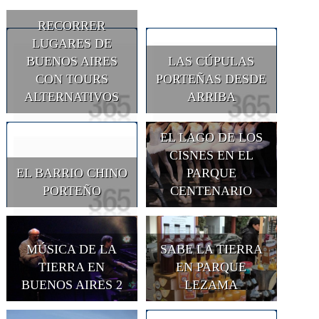
RECORRER
LUGARES DE
BUENOS AIRES
LAS CÚPULAS
CON TOURS
PORTEÑAS DESDE
ALTERNATIVOS
ARRIBA
EL LAGO DE LOS
CISNES EN EL
EL BARRIO CHINO
PARQUE
PORTEÑO
CENTENARIO
MÚSICA DE LA
SABE LA TIERRA
TIERRA EN
EN PARQUE
BUENOS AIRES 2
LEZAMA