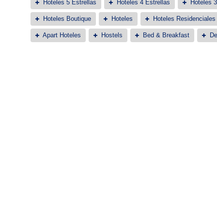
Hoteles 5 Estrellas
Hoteles 4 Estrellas
Hoteles 3
Hoteles Boutique
Hoteles
Hoteles Residenciales
Apart Hoteles
Hostels
Bed & Breakfast
De