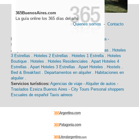
365BuenosAires.com
La guía online los 365 días del año
Quienes somos
-
Contacto
Información general:
Información turística
-
Historia
-
Distancias
-
Mapa de Buenos Aires
-
Barrios
Alojamiento:
Hoteles 5 Estrellas
.
Hoteles 4 Estrellas
.
Hoteles
3 Estrellas
.
Hoteles 2 Estrellas
.
Hoteles 1 Estrella
.
Hoteles
Boutique
.
Hoteles
.
Hoteles Residenciales
.
Apart Hoteles 4
Estrellas
.
Apart Hoteles 3 Estrellas
.
Apart Hoteles
.
Hostels
.
Bed & Breakfast
.
Departamentos en alquiler
.
Habitaciones en
alquiler
.
Servicios turísticos:
Agencias de viaje
-
Alquiler de autos
-
Traslados Ezeiza Buenos Aires
-
City Tours
Personal shoppers
Escuales de español
Taxis aéreos