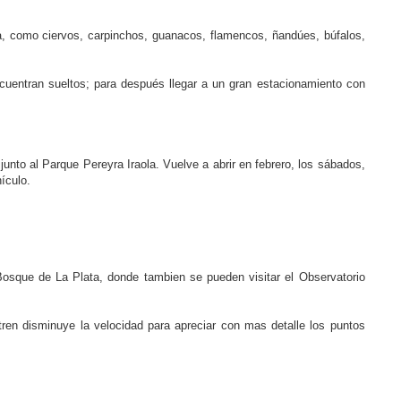
a, como ciervos, carpinchos, guanacos, flamencos, ñandúes, búfalos,
cuentran sueltos; para después llegar a un gran estacionamiento con
unto al Parque Pereyra Iraola. Vuelve a abrir en febrero, los sábados,
ículo.
Bosque de La Plata, donde tambien se pueden visitar el Observatorio
l tren disminuye la velocidad para apreciar con mas detalle los puntos