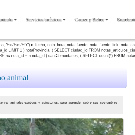
amiento
Servicios turísticos
Comer y Beber
Entreten
cha, '%d/%m/%Y') n_fecha, nota_hora, nota_fuente, nota_fuente_link, nota_c
ta_id LIMIT 1 ) notaProvincia, ( SELECT ciudad_id FROM notas_articulos_c
 nc.nota_id = n.nota_id ) cantComentarios, ( SELECT count(*) FROM notas
no animal
bservar animales exóticos y autóctonos, para aprender sobre sus costumbres,