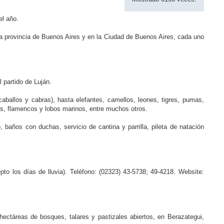
el año.
la provincia de Buenos Aires y en la Ciudad de Buenos Aires, cada uno
 partido de Luján.
aballos y cabras), hasta elefantes, camellos, leones, tigres, pumas,
as, flamencos y lobos marinos, entre muchos otros.
o, baños con duchas, servicio de cantina y parrilla, pileta de natación
pto los días de lluvia). Teléfono: (02323) 43-5738; 49-4218. Website:
ctáreas de bosques, talares y pastizales abiertos, en Berazategui,