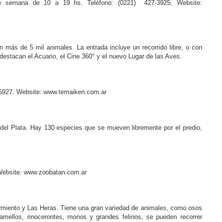
e semana de 10 a 19 hs. Teléfono: (0221) 427-3925. Website:
 más de 5 mil animales. La entrada incluye un recorrido libre, o con
 destacan el Acuario, el Cine 360° y el nuevo Lugar de las Aves.
3-6927. Website: www.temaiken.com.ar
 del Plata. Hay 130 especies que se mueven libremente por el predio,
. Website: www.zoobatan.com.ar
Sarmiento y Las Heras. Tiene una gran variedad de animales, como osos
s, camellos, rinocerontes, monos y grandes felinos, se pueden recorrer