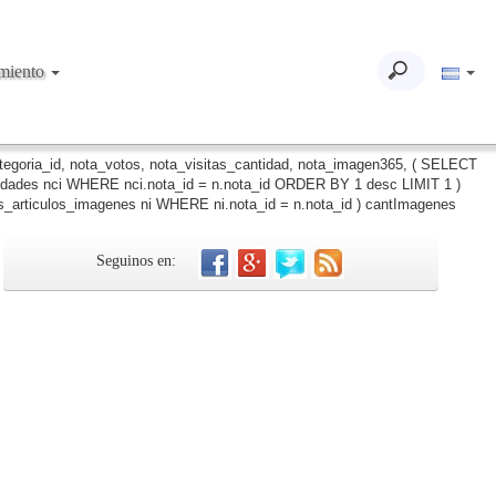
imiento
ategoria_id, nota_votos, nota_visitas_cantidad, nota_imagen365, ( SELECT
iudades nci WHERE nci.nota_id = n.nota_id ORDER BY 1 desc LIMIT 1 )
_articulos_imagenes ni WHERE ni.nota_id = n.nota_id ) cantImagenes
Seguinos en: