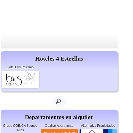
Hoteles 4 Estrellas
Hotel Bys Palermo
Departamentos en alquiler
Grupo COINCA Buenos
Qualitar Apartments
Alternativa Propiedades
Aires