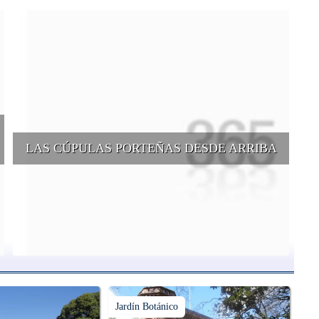
LAS CÚPULAS PORTEÑAS DESDE ARRIBA
e
Conocer las cúpulas porteñas desde arriba es una experiencia que
suma adeptos y cantidad de turistas en el transcurso del tiempo.
Jardín Botánico