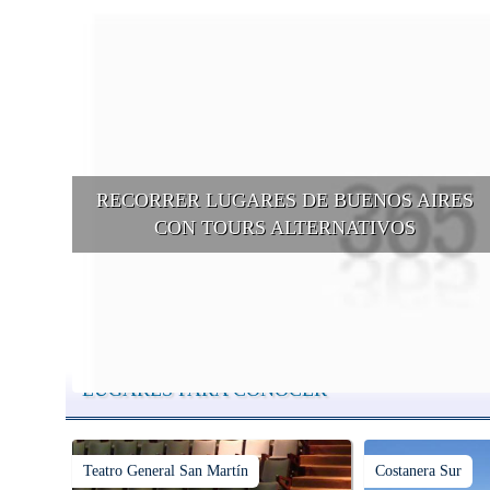
RECORRER LUGARES DE BUENOS AIRES
CON TOURS ALTERNATIVOS
Buenos Aires se puede recorrer y descubrir desde otros puntos d
vista, tanto sea a pie, en bici, en barcos, botes, y tantas otras
alternativas.
LUGARES PARA CONOCER
Teatro General San Martín
Costanera Sur