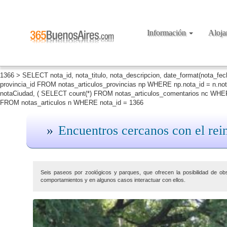
Información
Aloj
1366 > SELECT nota_id, nota_titulo, nota_descripcion, date_format(nota_fe
provincia_id FROM notas_articulos_provincias np WHERE np.nota_id = n.no
notaCiudad, ( SELECT count(*) FROM notas_articulos_comentarios nc WHERE
FROM notas_articulos n WHERE nota_id = 1366
Encuentros cercanos con el rei
Seis paseos por zoológicos y parques, que ofrecen la posibilidad de o
comportamientos y en algunos casos interactuar con ellos.