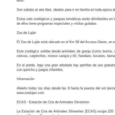
ellos.
Son salidas al aire libre, ideales para ir en familia en toda epoca d
Estos seis zoológicos y parques temáticos están distribuidos en 
de ellos tiene programas especiales y visitas guiadas.
Zoo de Luján
El Zoo de Luján está ubicado en el Km 58 del Acceso Oeste, en el
Este zoológico exhibe desde animales de granja (como burros, c
ciervos, carpinchos, monos carayá y tití, ñandúes, tucanes, llam
En el predio, bajo una gran arboleda hay parrillas de uso gratuit
con quincho y juegos infantiles.
Información
Abierto todos los días desde las 9 hasta la puesta del sol (exce
www.zoolujan.com
ECAS - Estación de Cría de Animales Silvestres
La Estación de Cría de Animales Silvestres (ECAS) ocupa 220 he