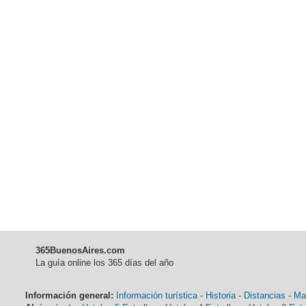
365BuenosAires.com
La guía online los 365 días del año
Información general:
Información turística
-
Historia
-
Distancias
-
Ma