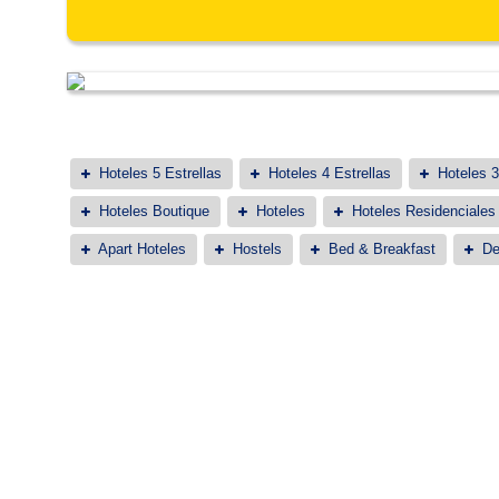
Hoteles 5 Estrellas
Hoteles 4 Estrellas
Hoteles 3
Hoteles Boutique
Hoteles
Hoteles Residenciales
Apart Hoteles
Hostels
Bed & Breakfast
De