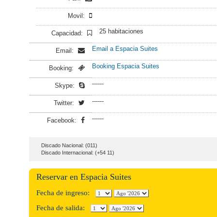
Movil:
25 habitaciones
Capacidad:
Email a Espacia Suites
Email:
Booking Espacia Suites
Booking:
------
Skype:
------
Twitter:
------
Facebook:
Discado Nacional: (011)
Discado Internacional: (+54 11)
Reservar en Espacia Suites
Fecha de ingreso:
Fecha de salida: