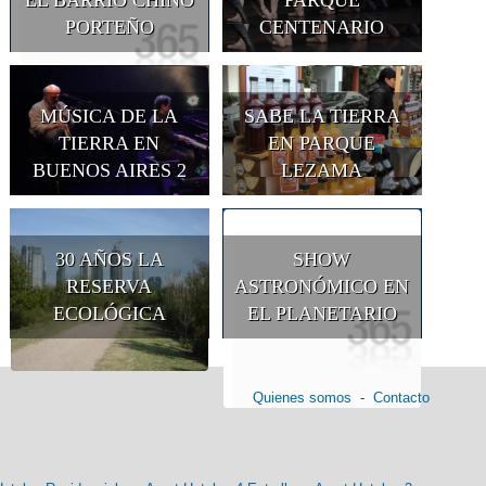
EL BARRIO CHINO
PARQUE
PORTEÑO
CENTENARIO
MÚSICA DE LA
SABE LA TIERRA
TIERRA EN
EN PARQUE
BUENOS AIRES 2
LEZAMA
30 AÑOS LA
SHOW
RESERVA
ASTRONÓMICO EN
ECOLÓGICA
EL PLANETARIO
Quienes somos
-
Contacto