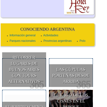
CONOCIENDO ARGENTINA
Información general
Actividades
Parques nacionales
Provincias argentinas
Polo
RECORRER
LUGARES DE
BUENOS AIRES
LAS CÚPULAS
CON TOURS
PORTEÑAS DESDE
ALTERNATIVOS
ARRIBA
EL LAGO DE LOS
CISNES EN EL