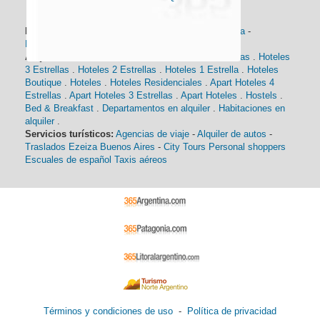
Información general:
Información turística
-
Historia
-
Distancias
-
Mapa de Buenos Aires
-
Barrios
Alojamiento:
Hoteles 5 Estrellas
.
Hoteles 4 Estrellas
.
Hoteles
3 Estrellas
.
Hoteles 2 Estrellas
.
Hoteles 1 Estrella
.
Hoteles
Boutique
.
Hoteles
.
Hoteles Residenciales
.
Apart Hoteles 4
Estrellas
.
Apart Hoteles 3 Estrellas
.
Apart Hoteles
.
Hostels
.
Bed & Breakfast
.
Departamentos en alquiler
.
Habitaciones en
alquiler
.
Servicios turísticos:
Agencias de viaje
-
Alquiler de autos
-
Traslados Ezeiza Buenos Aires
-
City Tours
Personal shoppers
Escuales de español
Taxis aéreos
Términos y condiciones de uso
-
Política de privacidad