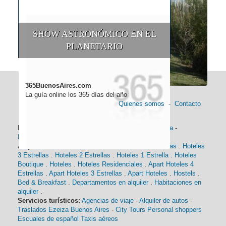
SHOW ASTRONÓMICO EN EL
PLANETARIO
365BuenosAires.com
La guía online los 365 días del año
Quienes somos
-
Contacto
Información general:
Información turística
-
Historia
-
Distancias
-
Mapa de Buenos Aires
-
Barrios
Alojamiento:
Hoteles 5 Estrellas
.
Hoteles 4 Estrellas
.
Hoteles
3 Estrellas
.
Hoteles 2 Estrellas
.
Hoteles 1 Estrella
.
Hoteles
Boutique
.
Hoteles
.
Hoteles Residenciales
.
Apart Hoteles 4
Estrellas
.
Apart Hoteles 3 Estrellas
.
Apart Hoteles
.
Hostels
.
Bed & Breakfast
.
Departamentos en alquiler
.
Habitaciones en
alquiler
.
Servicios turísticos:
Agencias de viaje
-
Alquiler de autos
-
Traslados Ezeiza Buenos Aires
-
City Tours
Personal shoppers
Escuales de español
Taxis aéreos