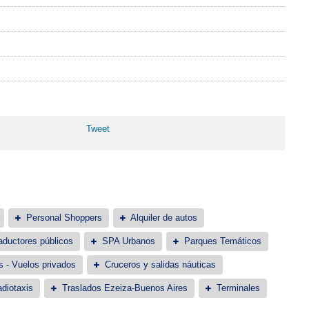
Tweet
Personal Shoppers
Alquiler de autos
aductores públicos
SPA Urbanos
Parques Temáticos
s - Vuelos privados
Cruceros y salidas náuticas
diotaxis
Traslados Ezeiza-Buenos Aires
Terminales