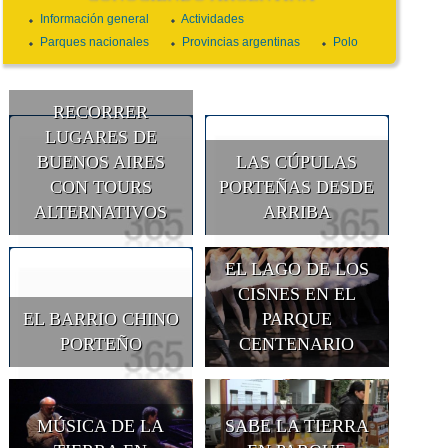
Información general
Actividades
Parques nacionales
Provincias argentinas
Polo
RECORRER
LUGARES DE
BUENOS AIRES
LAS CÚPULAS
CON TOURS
PORTEÑAS DESDE
ALTERNATIVOS
ARRIBA
EL LAGO DE LOS
CISNES EN EL
EL BARRIO CHINO
PARQUE
PORTEÑO
CENTENARIO
MÚSICA DE LA
SABE LA TIERRA