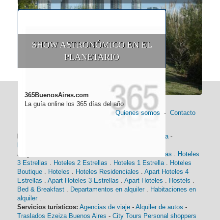
SHOW ASTRONÓMICO EN EL
PLANETARIO
365BuenosAires.com
La guía online los 365 días del año
Quienes somos
-
Contacto
Información general:
Información turística
-
Historia
-
Distancias
-
Mapa de Buenos Aires
-
Barrios
Alojamiento:
Hoteles 5 Estrellas
.
Hoteles 4 Estrellas
.
Hoteles
3 Estrellas
.
Hoteles 2 Estrellas
.
Hoteles 1 Estrella
.
Hoteles
Boutique
.
Hoteles
.
Hoteles Residenciales
.
Apart Hoteles 4
Estrellas
.
Apart Hoteles 3 Estrellas
.
Apart Hoteles
.
Hostels
.
Bed & Breakfast
.
Departamentos en alquiler
.
Habitaciones en
alquiler
.
Servicios turísticos:
Agencias de viaje
-
Alquiler de autos
-
Traslados Ezeiza Buenos Aires
-
City Tours
Personal shoppers