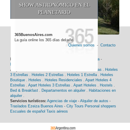
SHOW ASTRONÓMICO EN EL
PLANETARIO
365BuenosAires.com
La guía online los 365 días del año
Quienes somos
-
Contacto
Información general:
Información turística
-
Historia
-
Distancias
-
Mapa de Buenos Aires
-
Barrios
Alojamiento:
Hoteles 5 Estrellas
.
Hoteles 4 Estrellas
.
Hoteles
3 Estrellas
.
Hoteles 2 Estrellas
.
Hoteles 1 Estrella
.
Hoteles
Boutique
.
Hoteles
.
Hoteles Residenciales
.
Apart Hoteles 4
Estrellas
.
Apart Hoteles 3 Estrellas
.
Apart Hoteles
.
Hostels
.
Bed & Breakfast
.
Departamentos en alquiler
.
Habitaciones en
alquiler
.
Servicios turísticos:
Agencias de viaje
-
Alquiler de autos
-
Traslados Ezeiza Buenos Aires
-
City Tours
Personal shoppers
Escuales de español
Taxis aéreos