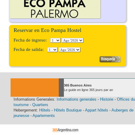
Reservar en Eco Pampa Hostel
Fecha de ingreso:
Fecha de salida:
365 Buenos Aires
Le guide en ligne 365 jours par an
Informations Generales:
Informations generales
-
Historie
-
Offices du
tourisme
-
Quartiers
Hebergement:
Hôtels
-
Hôtels Boutique
-
Appart hôtels
-
Auberges de
jeunesse
-
Apartements