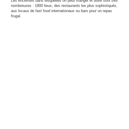
Les enceintes dans lesquelles on peut manger et boire sont très
nombreuses : 1800 lieux, des restaurants les plus sophistiqués,
aux locaux de fast food internationaux ou bars pour un repas
frugal.