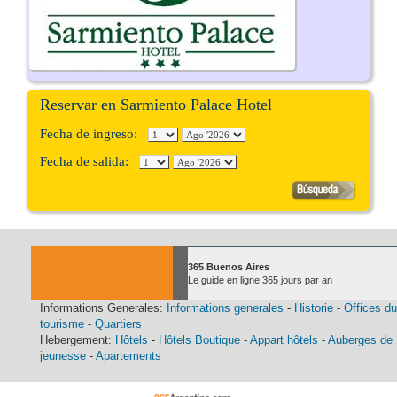
Reservar en Sarmiento Palace Hotel
Fecha de ingreso:
Fecha de salida:
365 Buenos Aires
Le guide en ligne 365 jours par an
Informations Generales:
Informations generales
-
Historie
-
Offices du
tourisme
-
Quartiers
Hebergement:
Hôtels
-
Hôtels Boutique
-
Appart hôtels
-
Auberges de
jeunesse
-
Apartements