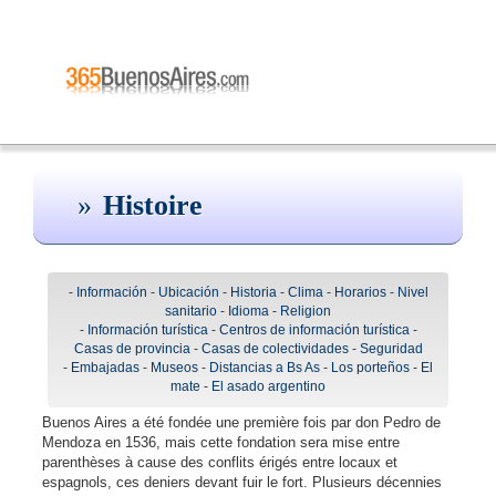
Histoire
-
Información
-
Ubicación
-
Historia
-
Clima
-
Horarios
-
Nivel
sanitario
-
Idioma
-
Religion
-
Información turística
-
Centros de información turística
-
Casas de provincia
-
Casas de colectividades
-
Seguridad
-
Embajadas
-
Museos
-
Distancias a Bs As
-
Los porteños
-
El
mate
-
El asado argentino
Buenos Aires a été fondée une première fois par don Pedro de
Mendoza en 1536, mais cette fondation sera mise entre
parenthèses à cause des conflits érigés entre locaux et
espagnols, ces deniers devant fuir le fort. Plusieurs décennies