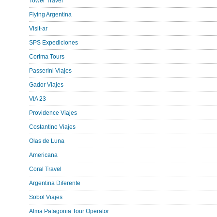
Tower Travel
Flying Argentina
Visit-ar
SPS Expediciones
Corima Tours
Passerini Viajes
Gador Viajes
VIA 23
Providence Viajes
Costantino Viajes
Olas de Luna
Americana
Coral Travel
Argentina Diferente
Sobol Viajes
Alma Patagonia Tour Operator