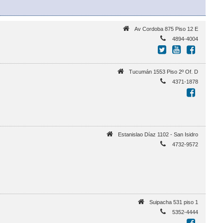
Av Cordoba 875 Piso 12 E
4894-4004
Tucumán 1553 Piso 2º Of. D
4371-1878
Estanislao Díaz 1102 - San Isidro
4732-9572
Suipacha 531 piso 1
5352-4444