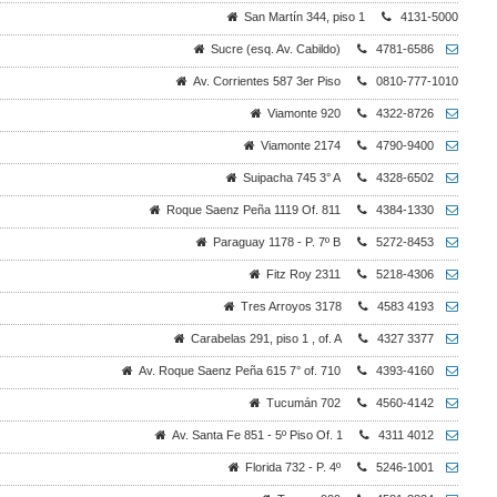
San Martín 344, piso 1
4131-5000
Sucre (esq. Av. Cabildo)
4781-6586
Av. Corrientes 587 3er Piso
0810-777-1010
Viamonte 920
4322-8726
Viamonte 2174
4790-9400
Suipacha 745 3° A
4328-6502
Roque Saenz Peña 1119 Of. 811
4384-1330
Paraguay 1178 - P. 7º B
5272-8453
Fitz Roy 2311
5218-4306
Tres Arroyos 3178
4583 4193
Carabelas 291, piso 1 , of. A
4327 3377
Av. Roque Saenz Peña 615 7° of. 710
4393-4160
Tucumán 702
4560-4142
Av. Santa Fe 851 - 5º Piso Of. 1
4311 4012
Florida 732 - P. 4º
5246-1001