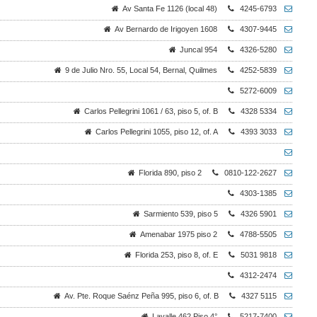
Av Santa Fe 1126 (local 48)
4245-6793
Av Bernardo de Irigoyen 1608
4307-9445
Juncal 954
4326-5280
9 de Julio Nro. 55, Local 54, Bernal, Quilmes
4252-5839
5272-6009
Carlos Pellegrini 1061 / 63, piso 5, of. B
4328 5334
Carlos Pellegrini 1055, piso 12, of. A
4393 3033
Florida 890, piso 2
0810-122-2627
4303-1385
Sarmiento 539, piso 5
4326 5901
Amenabar 1975 piso 2
4788-5505
Florida 253, piso 8, of. E
5031 9818
4312-2474
Av. Pte. Roque Saénz Peña 995, piso 6, of. B
4327 5115
Lavalle 462 Piso 4°
5217-7400