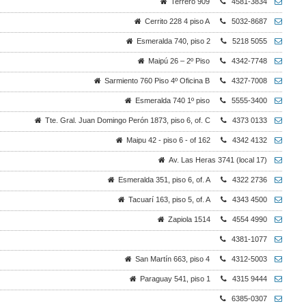
Terrero 909
4581-3834
Cerrito 228 4 piso A
5032-8687
Esmeralda 740, piso 2
5218 5055
Maipú 26 – 2º Piso
4342-7748
Sarmiento 760 Piso 4º Oficina B
4327-7008
Esmeralda 740 1º piso
5555-3400
Tte. Gral. Juan Domingo Perón 1873, piso 6, of. C
4373 0133
Maipu 42 - piso 6 - of 162
4342 4132
Av. Las Heras 3741 (local 17)
Esmeralda 351, piso 6, of. A
4322 2736
Tacuarí 163, piso 5, of. A
4343 4500
Zapiola 1514
4554 4990
4381-1077
San Martín 663, piso 4
4312-5003
Paraguay 541, piso 1
4315 9444
6385-0307