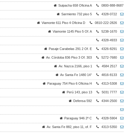
Suipacha 658 Oficina A
0800-888-8687
Sarmiento 732 piso 5
4328-0722
Viamonte 611 Piso 4 Oficina D
0810-222-2826
Viamonte 1145 Piso 5 Of. A
5238-1670
4328-4933
Pasaje Carabelas 291 2 Of. E
4326-8291
Av. Córdoba 836 Piso 3 Of. 303
5272-7680
Av. Nazca 2166, piso 1
4584 2517
Av Santa Fe 1480 14°
4816-8133
Paraguay 754 Piso 6 Oficina H
4313-5308
Perú 143, piso 13
5031 7777
Defensa 592
4344-2500
Paraguay 946 2º C
4328-5904
Av. Santa Fe 882, piso 11, of. F
4313-5350