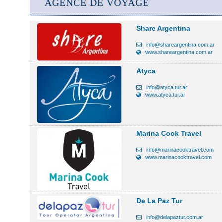
AGENCE DE VOYAGE
Share Argentina
info@shareargentina.com.ar
www.shareargentina.com.ar
Atyca
info@atyca.tur.ar
www.atyca.tur.ar
Marina Cook Travel
info@marinacooktravel.com
www.marinacooktravel.com
De La Paz Tur
info@delapaztur.com.ar