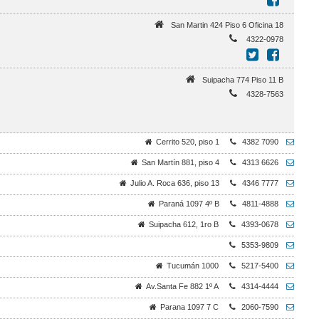
San Martin 424 Piso 6 Oficina 18
4322-0978
Suipacha 774 Piso 11 B
4328-7563
Cerrito 520, piso 1
4382 7090
San Martín 881, piso 4
4313 6626
Julio A. Roca 636, piso 13
4346 7777
Paraná 1097 4º B
4811-4888
Suipacha 612, 1ro B
4393-0678
5353-9809
Tucumán 1000
5217-5400
Av.Santa Fe 882 1º A
4314-4444
Parana 1097 7 C
2060-7590