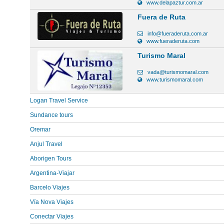
www.delapaztur.com.ar
Fuera de Ruta
info@fueraderuta.com.ar
www.fueraderuta.com
Turismo Maral
vada@turismomaral.com
www.turismomaral.com
Logan Travel Service
Sundance tours
Oremar
Anjul Travel
Aborigen Tours
Argentina-Viajar
Barcelo Viajes
Vía Nova Viajes
Conectar Viajes