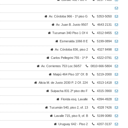
Av. Córdoba 966 - 1º piso G
5353-5050
Av. Juan B. Justo 9507
4643 2131
Tucuman 340 Piso 1 Of 4
4312-9455
Esmeralda 1066 8 E
5199-0894
Av. Córdoba 836, piso 2
4327 8498
Carlos Pellegrini 755 - 1º P
4322-0791
Av. Corrientes 753 Loc.56/57
0810-666-5804
Maipú 464 Piso 10° Of. B
5219-2000
Alicia M. de Justo 2030 P. 2 Of. 224
4313-1418
Suipacha 831 2º piso dto F
4315-3900
Florida esq. Lavalle
4394-4928
Tucumán 540, piso 2, of. 13
4328 7426
Lavalle 715, piso 9, of. B
5199 0080
Uruguay 642 - Piso 2
4207-3137