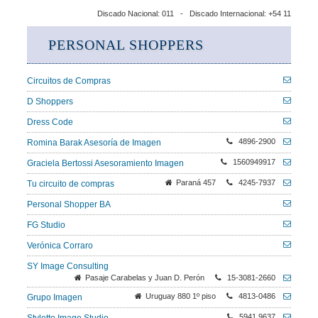
Discado Nacional: 011 - Discado Internacional: +54 11
PERSONAL SHOPPERS
Circuitos de Compras
D Shoppers
Dress Code
4896-2900
Romina Barak Asesoría de Imagen
1560949917
Graciela Bertossi Asesoramiento Imagen
Paraná 457
4245-7937
Tu circuito de compras
Personal Shopper BA
FG Studio
Verónica Corraro
SY Image Consulting
Pasaje Carabelas y Juan D. Perón
15-3081-2660
Uruguay 880 1º piso
4813-0486
Grupo Imagen
5941 9637