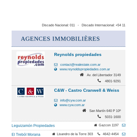
Discado Nacional: 011 - Discado Internacional: +54 11
AGENCES IMMOBILIÈRES
Reynolds propiedades
contact@realestate.com.ar
www.reynoldspropiedades.com.ar
Av. del Libertador 3149
4801-9291
C&W - Castro Cranwell & Weiss
info@cyw.com.ar
www.cyw.com.ar
San Martín 640 P 10º
5031-1600
Gazcon 1197
Leguizamón Propiedades
Lisandro de la Torre 303
4642-4454
El Treból Morana