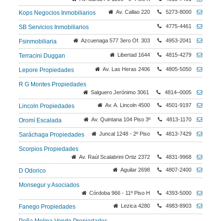
Av. Callao 220
5273-8000
Kops Negocios Inmobiliarios
4775-4461
SB Servicios Inmobiliarios
Azcuenaga 577 3ero Of. 303
4953-2041
Fsinmobiliaria
Libertad 1644
4815-4279
Terracini Duggan
Av. Las Heras 2406
4805-5050
Lepore Propiedades
R G Montes Propiedades
Salguero Jerónimo 3061
4814–0005
Av. A. Lincoln 4500
4501-9197
Lincoln Propiedades
Av. Quintana 104 Piso 3º
4813-1170
Oromí Escalada
Juncal 1248 - 2º Piso
4813-7429
Saráchaga Propiedades
Scorpios Propiedades
Av. Raúl Scalabrini Ortiz 2372
4831-9968
Aguilar 2698
4807-2400
D Odorico
Monsegur y Asociados
Córdoba 966 - 11º Piso H
4393-5000
Lezica 4280
4983-8903
Fanego Propiedades