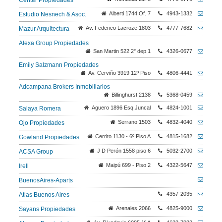
Center Propiedades
Alberti 1744 Of. 7
4943-1332
Estudio Nesnech & Asoc.
Av. Federico Lacroze 1803
4777-7682
Mazur Arquitectura
Alexa Group Propiedades
San Martin 522 2° dep.1
4326-0677
Emily Salzmann Propiedades
Av. Cerviño 3919 12º Piso
4806-4441
Adcampana Brokers Inmobiliarios
Billinghurst 2138
5368-0459
Aguero 1896 Esq.Juncal
4824-1001
Salaya Romera
Serrano 1503
4832-4040
Ojo Propiedades
Cerrito 1130 - 6º Piso A
4815-1682
Gowland Propiedades
J D Perón 1558 piso 6
5032-2700
ACSA Group
Maipú 699 - Piso 2
4322-5647
Irell
BuenosAires-Aparts
4357-2035
Atlas Buenos Aires
Arenales 2066
4825-9000
Sayans Propiedades