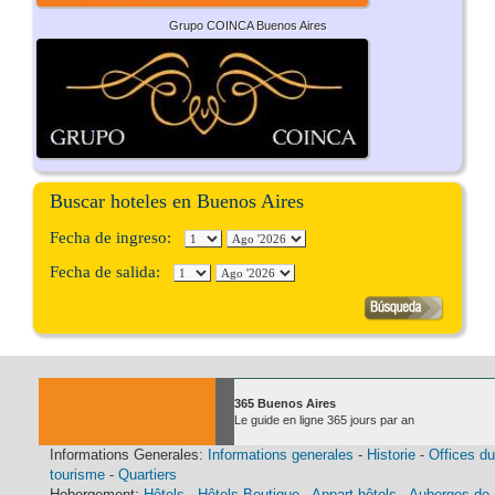
Grupo COINCA Buenos Aires
Buscar hoteles en Buenos Aires
Fecha de ingreso:
Fecha de salida:
365 Buenos Aires
Le guide en ligne 365 jours par an
Informations Generales:
Informations generales
-
Historie
-
Offices du
tourisme
-
Quartiers
Hebergement:
Hôtels
-
Hôtels Boutique
-
Appart hôtels
-
Auberges de