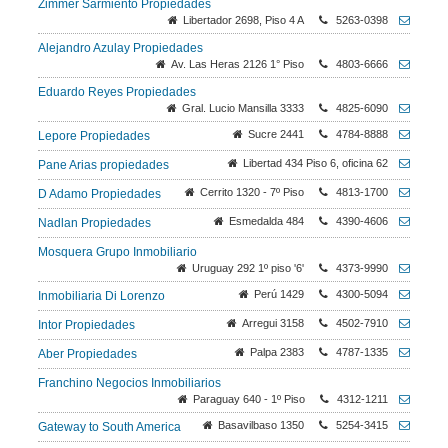
Zimmer Sarmiento Propiedades
Libertador 2698, Piso 4 A
5263-0398
Alejandro Azulay Propiedades
Av. Las Heras 2126 1° Piso
4803-6666
Eduardo Reyes Propiedades
Gral. Lucio Mansilla 3333
4825-6090
Sucre 2441
4784-8888
Lepore Propiedades
Libertad 434 Piso 6, oficina 62
Pane Arias propiedades
Cerrito 1320 - 7º Piso
4813-1700
D Adamo Propiedades
Esmedalda 484
4390-4606
Nadlan Propiedades
Mosquera Grupo Inmobiliario
Uruguay 292 1º piso '6'
4373-9990
Perú 1429
4300-5094
Inmobiliaria Di Lorenzo
Arregui 3158
4502-7910
Intor Propiedades
Palpa 2383
4787-1335
Aber Propiedades
Franchino Negocios Inmobiliarios
Paraguay 640 - 1º Piso
4312-1211
Basavilbaso 1350
5254-3415
Gateway to South America