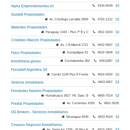
4334-6549
Alpha Emprendimientos srl
Guidetti Propiedades
Av. Crisólogo Larralde 2809
4702-1212
Walenten Propiedades
Paraguay 1343 - Piso 7º B y C
4811-9243
Cristofaro BIanchi Propiedades
Av. J B Alberdi 1721
4632-0607
Gurapaligue 51
4632-3608
Falco Propiedades
Cochabamba 360
43611887
Inmobiliaria giesso
Forcadell Argentina SA
Cerrito 1136 Piso 8 Frente
4816-9200
4963 0067
Sintonia inmobiliaria
Fernández Naveiro Propiedades
Humahuaca 3927. Pb. Dpto. B
4865-7014
Av. Corrientes 4295
4861-9030
Predial Propiedades
GG Brokers - Servicios inmobiliarios
Nicaragua 4545
4833.4524
Cevasco Negocios Inmobiliarios
Av. Santa Fe 1206 - 6º Piso K
4815-7401