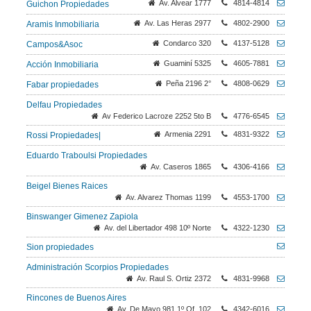
Av. Alvear 1777
4814-4814
Guichon Propiedades
Av. Las Heras 2977
4802-2900
Aramis Inmobiliaria
Condarco 320
4137-5128
Campos&Asoc
Guaminí 5325
4605-7881
Acción Inmobiliaria
Peña 2196 2°
4808-0629
Fabar propiedades
Delfau Propiedades
Av Federico Lacroze 2252 5to B
4776-6545
Armenia 2291
4831-9322
Rossi Propiedades|
Eduardo Traboulsi Propiedades
Av. Caseros 1865
4306-4166
Beigel Bienes Raices
Av. Alvarez Thomas 1199
4553-1700
Binswanger Gimenez Zapiola
Av. del Libertador 498 10º Norte
4322-1230
Sion propiedades
Administración Scorpios Propiedades
Av. Raul S. Ortiz 2372
4831-9968
Rincones de Buenos Aires
Av. De Mayo 981 1º Of. 102
4342-6016