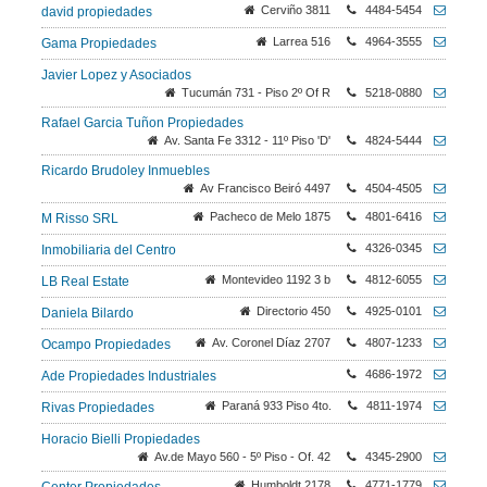
Cerviño 3811
4484-5454
david propiedades
Larrea 516
4964-3555
Gama Propiedades
Javier Lopez y Asociados
Tucumán 731 - Piso 2º Of R
5218-0880
Rafael Garcia Tuñon Propiedades
Av. Santa Fe 3312 - 11º Piso 'D'
4824-5444
Ricardo Brudoley Inmuebles
Av Francisco Beiró 4497
4504-4505
Pacheco de Melo 1875
4801-6416
M Risso SRL
4326-0345
Inmobiliaria del Centro
Montevideo 1192 3 b
4812-6055
LB Real Estate
Directorio 450
4925-0101
Daniela Bilardo
Av. Coronel Díaz 2707
4807-1233
Ocampo Propiedades
4686-1972
Ade Propiedades Industriales
Paraná 933 Piso 4to.
4811-1974
Rivas Propiedades
Horacio Bielli Propiedades
Av.de Mayo 560 - 5º Piso - Of. 42
4345-2900
Humboldt 2178
4771-1779