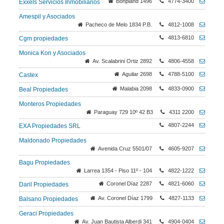
Bonpland 1496
4774-3400
Exxels Servicios Inmobiliarios
Amespil y Asociados
Pacheco de Melo 1834 P.B.
4812-1008
4813-6810
Cgm propiedades
Monica Kon y Asociados
Av. Scalabrini Ortiz 2892
4806-4558
Aguilar 2698
4788-5100
Castex
Malabia 2098
4833-0900
Beal Propiedades
Monteros Propiedades
Paraguay 729 10º 42 B3
4311 2200
4807-2244
EXA Propiedades SRL
Maldonado Propiedades
Avenida Cruz 5501/07
4605-9207
Bagu Propiedades
Larrea 1354 - Piso 11º - 104
4822-1222
Coronel Díaz 2287
4821-6060
Daril Propiedades
Av. Coronel Díaz 1799
4827-1133
Balsano Propiedades
Geraci Propiedades
Av. Juan Bautista Alberdi 341
4904-0404