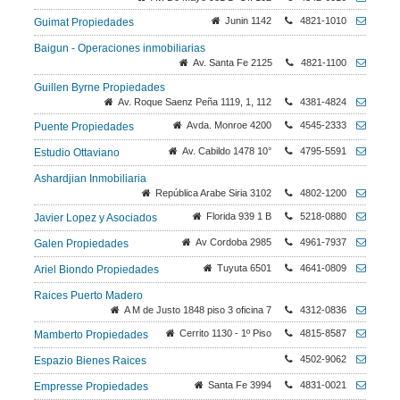
Junin 1142
4821-1010
Guimat Propiedades
Baigun - Operaciones inmobiliarias
Av. Santa Fe 2125
4821-1100
Guillen Byrne Propiedades
Av. Roque Saenz Peña 1119, 1, 112
4381-4824
Avda. Monroe 4200
4545-2333
Puente Propiedades
Av. Cabildo 1478 10°
4795-5591
Estudio Ottaviano
Ashardjian Inmobiliaria
República Arabe Siria 3102
4802-1200
Florida 939 1 B
5218-0880
Javier Lopez y Asociados
Av Cordoba 2985
4961-7937
Galen Propiedades
Tuyuta 6501
4641-0809
Ariel Biondo Propiedades
Raices Puerto Madero
A M de Justo 1848 piso 3 oficina 7
4312-0836
Cerrito 1130 - 1º Piso
4815-8587
Mamberto Propiedades
4502-9062
Espazio Bienes Raices
Santa Fe 3994
4831-0021
Empresse Propiedades