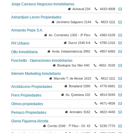
Jorge Carrasco Negocios Inmobiliarios
Achaval 234
4433-4008
Ashardjian Levon Propiedades
Jerónimo Salguero 2144
4823-1111
Armando Pepe S.A.
Av. Corrientes 1302 - 3º Piso
4382-0109
Sucre 1546 9 A
4780-1316
PH Urbano
Avda. Independencia 3992
4957-6060
Otto Inmobiliaria
Fuschetto - Operaciones Inmobiliarias
Boulogne Sur Mer 640
4652- 9100
Interwin Marketing Inmobiliario
Marcelo T. de Alvear 1615
4812-1111
Bonpland 1580
4776-6681
Arcidiácono Propiedades
Av. Quintana 102
4814-5040
Frers Propiedades
4671-4836
Olmos propiedades
Arenales 3162
4822-4440
Pemaco Propiedades
Gloria Figueroa Alcorta
Cerrito 1548 - 7º Piso - Of. 43
5235-7770