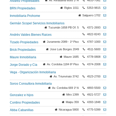
Av. Rivadavia 6085 1º A
4633-7082
Alvarez Propiedades
Riglos 1011
5353-9815
BRN Propiedades
Salguero 1702
Inmobiliaria Prohome
Germán Scopel Servicios Inmobiliarios
Tucumán 1658 PB Of. 5
4371-2693
4822-8243
Andrés Valdes Bienes Raices
Juramento 2089 - 1º Piso
4787-1000
Tizado Propiedades
Jose Luis Borges 2049
4511-5600
Brick Propiedades
Maure 1685
4778-0808
Maure Inmobiliaria
Av. Cordoba 1184 6º Piso
4374-2008
Jorge Dorado y Cia
Vega - Organización Inmobiliaria
Av. Triunvirato 3742
4523-2700
Soros Consultora Inmobiliaria
Av. Cordoba 669 1º A
4893-5500
Miro 1399
4921-5727
Gonzalez e hijos
Maipu 359
4393-1848
Contino Propiedades
Nicaragua 5800
4775-5399
Abba Cabanillas