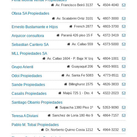
Peña Molina Vende Propiedades
Av. Francisco Beiró 3137
4504-4040
Ofasa SA Propiedades
Av. Scalabrini Ortiz 3101
4807-3000
French 2877
4803-3700
Ernesto Bustamante e Hijos
Paraná 426 piso 15 F
4372-3419
Arquicor consultora
Av. Callao 559
4373-5000
Sebastian Cantero SA
MLL Propiedades SA
Av. Callao 1604 - P. Baja 'A' Izq
4804-1001
Guayaquil 206
4903-9001
Grupo Arienti
Av. Santa Fe 5083
4773-8511
Odoi Propiedades
Billinghurst 1575
4826-3833
Sande Propiedades
Maipú 725 1 - Dto. 4
4322-2023
Casalis Propiedades
Santiago Obarrio Propiedades
Suipacha 1380 Piso 1º
5353-9090
Sanchez de Loria 180 4to 9
4864-7157
Teresa A Diviani
Pablo M. Tobal Propiedades
Dr. Norberto Quirno Costa 1212
4964-3232