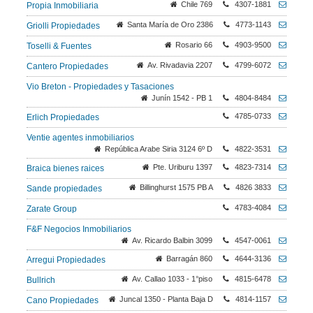
Chile 769
4307-1881
Propia Inmobiliaria
Santa María de Oro 2386
4773-1143
Griolli Propiedades
Rosario 66
4903-9500
Toselli & Fuentes
Av. Rivadavia 2207
4799-6072
Cantero Propiedades
Vio Breton - Propiedades y Tasaciones
Junín 1542 - PB 1
4804-8484
4785-0733
Erlich Propiedades
Ventie agentes inmobiliarios
República Arabe Siria 3124 6º D
4822-3531
Pte. Uriburu 1397
4823-7314
Braica bienes raices
Billinghurst 1575 PB A
4826 3833
Sande propiedades
4783-4084
Zarate Group
F&F Negocios Inmobiliarios
Av. Ricardo Balbin 3099
4547-0061
Barragán 860
4644-3136
Arregui Propiedades
Av. Callao 1033 - 1°piso
4815-6478
Bullrich
Juncal 1350 - Planta Baja D
4814-1157
Cano Propiedades