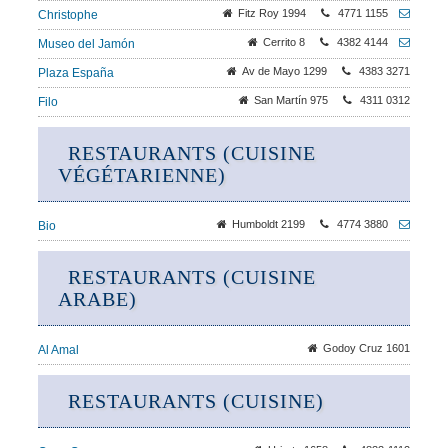
Fitz Roy 1994
4771 1155
Christophe
Cerrito 8
4382 4144
Museo del Jamón
Av de Mayo 1299
4383 3271
Plaza España
San Martín 975
4311 0312
Filo
RESTAURANTS (CUISINE
VÉGÉTARIENNE)
Humboldt 2199
4774 3880
Bio
RESTAURANTS (CUISINE
ARABE)
Godoy Cruz 1601
Al Amal
RESTAURANTS (CUISINE)