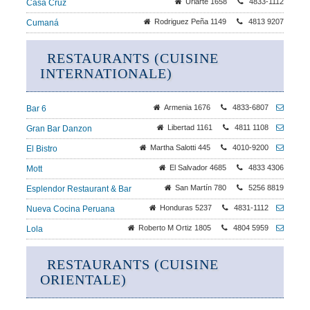
Uriarte 1658
4833-1112
Casa Cruz
Rodriguez Peña 1149
4813 9207
Cumaná
RESTAURANTS (CUISINE
INTERNATIONALE)
Armenia 1676
4833-6807
Bar 6
Libertad 1161
4811 1108
Gran Bar Danzon
Martha Salotti 445
4010-9200
El Bistro
El Salvador 4685
4833 4306
Mott
San Martín 780
5256 8819
Esplendor Restaurant & Bar
Honduras 5237
4831-1112
Nueva Cocina Peruana
Roberto M Ortiz 1805
4804 5959
Lola
RESTAURANTS (CUISINE
ORIENTALE)