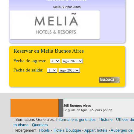
Meliá Buenos Aires
Reservar en Meliá Buenos Aires
Fecha de ingreso:
Fecha de salida:
365 Buenos Aires
Le guide en ligne 365 jours par an
Informations Generales:
Informations generales
-
Historie
-
Offices du
tourisme
-
Quartiers
Hebergement:
Hôtels
-
Hôtels Boutique
-
Appart hôtels
-
Auberges de