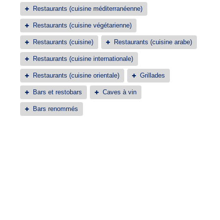
Restaurants (cuisine méditerranéenne)
Restaurants (cuisine végétarienne)
Restaurants (cuisine)
Restaurants (cuisine arabe)
Restaurants (cuisine internationale)
Restaurants (cuisine orientale)
Grillades
Bars et restobars
Caves à vin
Bars renommés