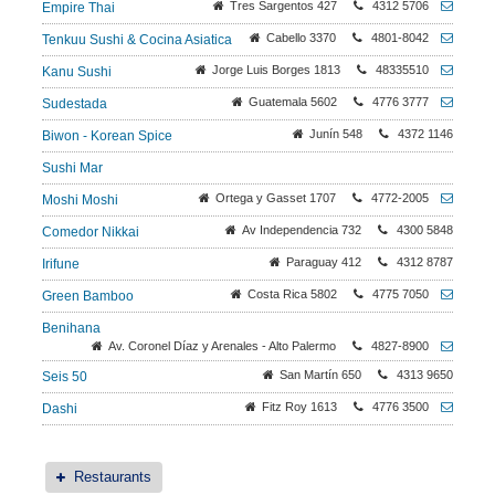
Tres Sargentos 427
4312 5706
Empire Thai
Cabello 3370
4801-8042
Tenkuu Sushi & Cocina Asiatica
Jorge Luis Borges 1813
48335510
Kanu Sushi
Guatemala 5602
4776 3777
Sudestada
Junín 548
4372 1146
Biwon - Korean Spice
Sushi Mar
Ortega y Gasset 1707
4772-2005
Moshi Moshi
Av Independencia 732
4300 5848
Comedor Nikkai
Paraguay 412
4312 8787
Irifune
Costa Rica 5802
4775 7050
Green Bamboo
Benihana
Av. Coronel Díaz y Arenales - Alto Palermo
4827-8900
San Martín 650
4313 9650
Seis 50
Fitz Roy 1613
4776 3500
Dashi
Restaurants