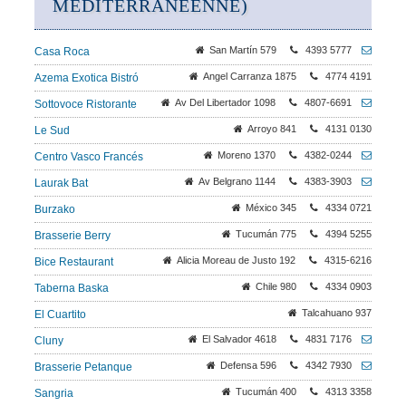
MÉDITERRANÉENNE)
San Martín 579
4393 5777
Casa Roca
Angel Carranza 1875
4774 4191
Azema Exotica Bistró
Av Del Libertador 1098
4807-6691
Sottovoce Ristorante
Arroyo 841
4131 0130
Le Sud
Moreno 1370
4382-0244
Centro Vasco Francés
Av Belgrano 1144
4383-3903
Laurak Bat
México 345
4334 0721
Burzako
Tucumán 775
4394 5255
Brasserie Berry
Alicia Moreau de Justo 192
4315-6216
Bice Restaurant
Chile 980
4334 0903
Taberna Baska
Talcahuano 937
El Cuartito
El Salvador 4618
4831 7176
Cluny
Defensa 596
4342 7930
Brasserie Petanque
Tucumán 400
4313 3358
Sangria