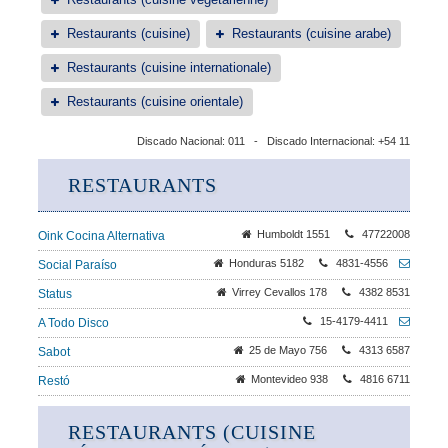
Restaurants (cuisine)
Restaurants (cuisine arabe)
Restaurants (cuisine internationale)
Restaurants (cuisine orientale)
Discado Nacional: 011 - Discado Internacional: +54 11
RESTAURANTS
Humboldt 1551
47722008
Oink Cocina Alternativa
Honduras 5182
4831-4556
Social Paraíso
Virrey Cevallos 178
4382 8531
Status
15-4179-4411
A Todo Disco
25 de Mayo 756
4313 6587
Sabot
Montevideo 938
4816 6711
Restó
RESTAURANTS (CUISINE