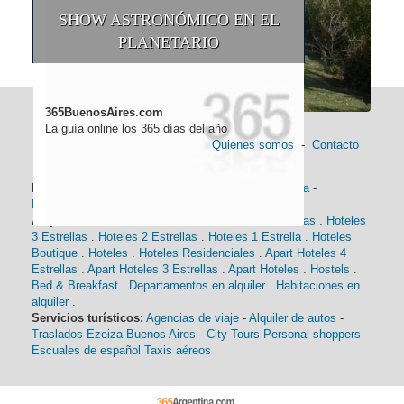
SHOW ASTRONÓMICO EN EL
PLANETARIO
365BuenosAires.com
La guía online los 365 días del año
Quienes somos
-
Contacto
Información general:
Información turística
-
Historia
-
Distancias
-
Mapa de Buenos Aires
-
Barrios
Alojamiento:
Hoteles 5 Estrellas
.
Hoteles 4 Estrellas
.
Hoteles
3 Estrellas
.
Hoteles 2 Estrellas
.
Hoteles 1 Estrella
.
Hoteles
Boutique
.
Hoteles
.
Hoteles Residenciales
.
Apart Hoteles 4
Estrellas
.
Apart Hoteles 3 Estrellas
.
Apart Hoteles
.
Hostels
.
Bed & Breakfast
.
Departamentos en alquiler
.
Habitaciones en
alquiler
.
Servicios turísticos:
Agencias de viaje
-
Alquiler de autos
-
Traslados Ezeiza Buenos Aires
-
City Tours
Personal shoppers
Escuales de español
Taxis aéreos