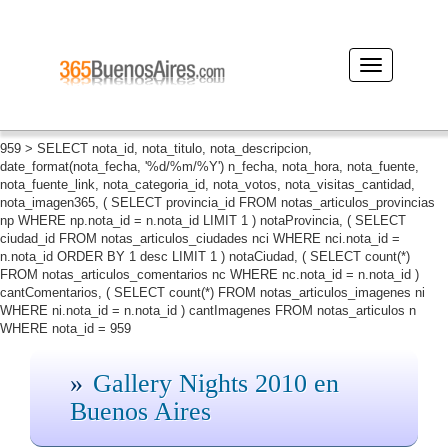
Desplegar
navegación
959 > SELECT nota_id, nota_titulo, nota_descripcion,
date_format(nota_fecha, '%d/%m/%Y') n_fecha, nota_hora, nota_fuente,
nota_fuente_link, nota_categoria_id, nota_votos, nota_visitas_cantidad,
nota_imagen365, ( SELECT provincia_id FROM notas_articulos_provincias
np WHERE np.nota_id = n.nota_id LIMIT 1 ) notaProvincia, ( SELECT
ciudad_id FROM notas_articulos_ciudades nci WHERE nci.nota_id =
n.nota_id ORDER BY 1 desc LIMIT 1 ) notaCiudad, ( SELECT count(*)
FROM notas_articulos_comentarios nc WHERE nc.nota_id = n.nota_id )
cantComentarios, ( SELECT count(*) FROM notas_articulos_imagenes ni
WHERE ni.nota_id = n.nota_id ) cantImagenes FROM notas_articulos n
WHERE nota_id = 959
Gallery Nights 2010 en
Buenos Aires