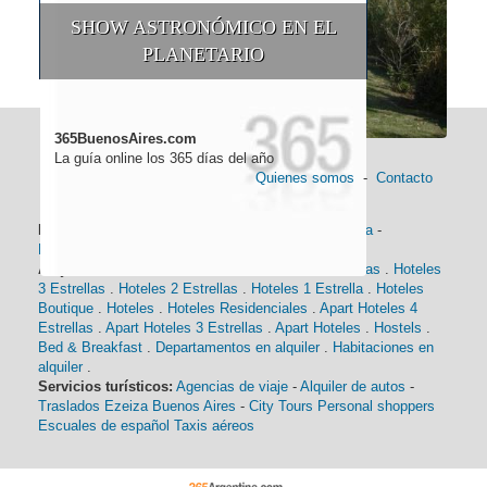
SHOW ASTRONÓMICO EN EL
PLANETARIO
365BuenosAires.com
La guía online los 365 días del año
Quienes somos
-
Contacto
Información general:
Información turística
-
Historia
-
Distancias
-
Mapa de Buenos Aires
-
Barrios
Alojamiento:
Hoteles 5 Estrellas
.
Hoteles 4 Estrellas
.
Hoteles
3 Estrellas
.
Hoteles 2 Estrellas
.
Hoteles 1 Estrella
.
Hoteles
Boutique
.
Hoteles
.
Hoteles Residenciales
.
Apart Hoteles 4
Estrellas
.
Apart Hoteles 3 Estrellas
.
Apart Hoteles
.
Hostels
.
Bed & Breakfast
.
Departamentos en alquiler
.
Habitaciones en
alquiler
.
Servicios turísticos:
Agencias de viaje
-
Alquiler de autos
-
Traslados Ezeiza Buenos Aires
-
City Tours
Personal shoppers
Escuales de español
Taxis aéreos