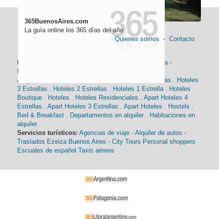
365BuenosAires.com
La guía online los 365 días del año
Quienes somos
-
Contacto
Información general:
Información turística
-
Historia
-
Distancias
-
Mapa de Buenos Aires
-
Barrios
Alojamiento:
Hoteles 5 Estrellas
.
Hoteles 4 Estrellas
.
Hoteles
3 Estrellas
.
Hoteles 2 Estrellas
.
Hoteles 1 Estrella
.
Hoteles
Boutique
.
Hoteles
.
Hoteles Residenciales
.
Apart Hoteles 4
Estrellas
.
Apart Hoteles 3 Estrellas
.
Apart Hoteles
.
Hostels
.
Bed & Breakfast
.
Departamentos en alquiler
.
Habitaciones en
alquiler
.
Servicios turísticos:
Agencias de viaje
-
Alquiler de autos
-
Traslados Ezeiza Buenos Aires
-
City Tours
Personal shoppers
Escuales de español
Taxis aéreos