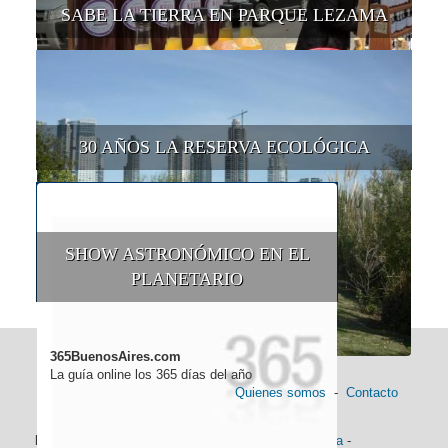
SABE LA TIERRA EN PARQUE LEZAMA
30 AÑOS LA RESERVA ECOLÓGICA
SHOW ASTRONÓMICO EN EL
PLANETARIO
365BuenosAires.com
La guía online los 365 días del año
Quienes somos
-
Contacto
Información general:
Información turística
-
Historia
-