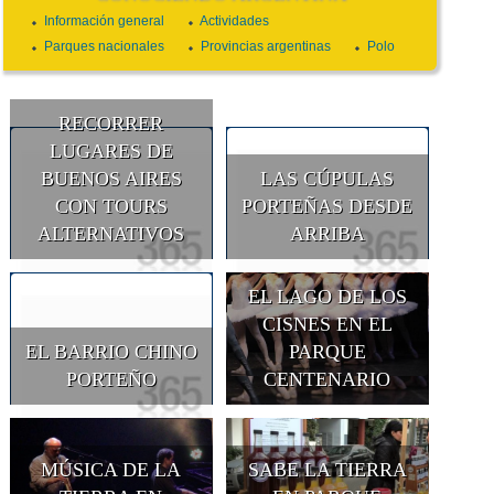
Información general
Actividades
Parques nacionales
Provincias argentinas
Polo
RECORRER
LUGARES DE
BUENOS AIRES
LAS CÚPULAS
CON TOURS
PORTEÑAS DESDE
ALTERNATIVOS
ARRIBA
EL LAGO DE LOS
CISNES EN EL
EL BARRIO CHINO
PARQUE
PORTEÑO
CENTENARIO
MÚSICA DE LA
SABE LA TIERRA