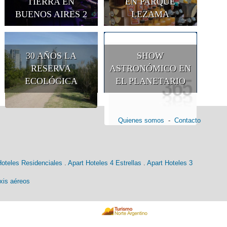
TIERRA EN
EN PARQUE
BUENOS AIRES 2
LEZAMA
30 AÑOS LA
SHOW
RESERVA
ASTRONÓMICO EN
ECOLÓGICA
EL PLANETARIO
Quienes somos
-
Contacto
Hoteles Residenciales
.
Apart Hoteles 4 Estrellas
.
Apart Hoteles 3
xis aéreos