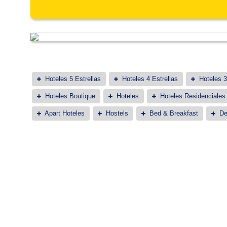
Hoteles 5 Estrellas
Hoteles 4 Estrellas
Hoteles 3
Hoteles Boutique
Hoteles
Hoteles Residenciales
Apart Hoteles
Hostels
Bed & Breakfast
De