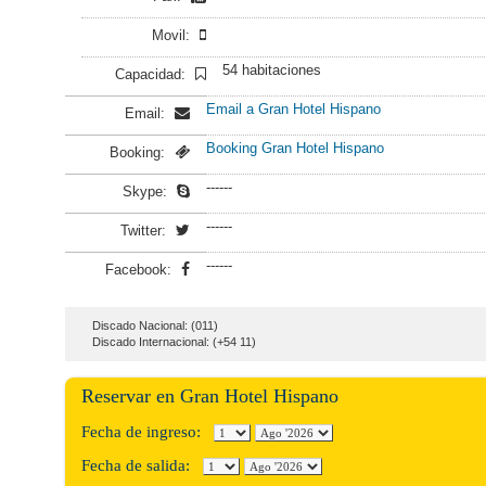
Movil:
54 habitaciones
Capacidad:
Email a Gran Hotel Hispano
Email:
Booking Gran Hotel Hispano
Booking:
------
Skype:
------
Twitter:
------
Facebook:
Discado Nacional: (011)
Discado Internacional: (+54 11)
Reservar en Gran Hotel Hispano
Fecha de ingreso:
Fecha de salida: