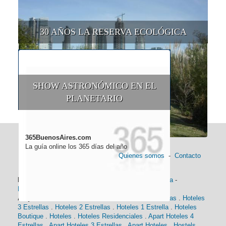
30 AÑOS LA RESERVA ECOLÓGICA
SHOW ASTRONÓMICO EN EL
PLANETARIO
365BuenosAires.com
La guía online los 365 días del año
Quienes somos
-
Contacto
Información general:
Información turística
-
Historia
-
Distancias
-
Mapa de Buenos Aires
-
Barrios
Alojamiento:
Hoteles 5 Estrellas
.
Hoteles 4 Estrellas
.
Hoteles
3 Estrellas
.
Hoteles 2 Estrellas
.
Hoteles 1 Estrella
.
Hoteles
Boutique
.
Hoteles
.
Hoteles Residenciales
.
Apart Hoteles 4
Estrellas
.
Apart Hoteles 3 Estrellas
.
Apart Hoteles
.
Hostels
.