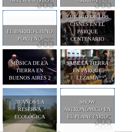
EL LAGO DE LOS
CISNES EN EL
EL BARRIO CHINO
PARQUE
PORTEÑO
CENTENARIO
MÚSICA DE LA
SABE LA TIERRA
TIERRA EN
EN PARQUE
BUENOS AIRES 2
LEZAMA
30 AÑOS LA
SHOW
RESERVA
ASTRONÓMICO EN
ECOLÓGICA
EL PLANETARIO