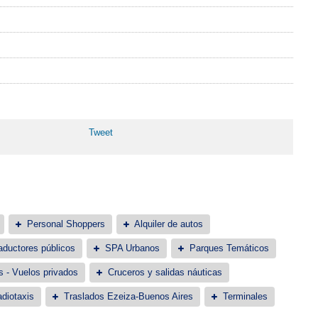
Tweet
Personal Shoppers
Alquiler de autos
aductores públicos
SPA Urbanos
Parques Temáticos
s - Vuelos privados
Cruceros y salidas náuticas
diotaxis
Traslados Ezeiza-Buenos Aires
Terminales