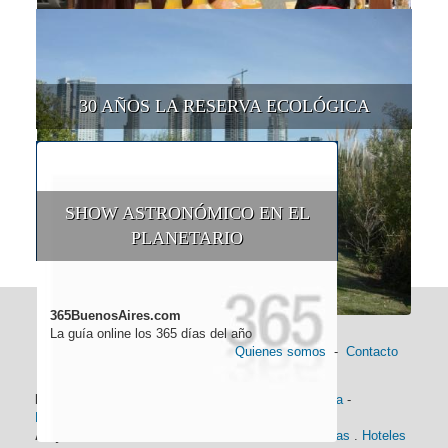
30 AÑOS LA RESERVA ECOLÓGICA
SHOW ASTRONÓMICO EN EL
PLANETARIO
365BuenosAires.com
La guía online los 365 días del año
Quienes somos
-
Contacto
Información general:
Información turística
-
Historia
-
Distancias
-
Mapa de Buenos Aires
-
Barrios
Alojamiento:
Hoteles 5 Estrellas
.
Hoteles 4 Estrellas
.
Hoteles