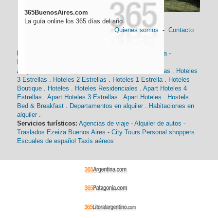
365BuenosAires.com
La guía online los 365 días del año
Quienes somos
-
Contacto
Información general:
Información turística
-
Historia
-
Distancias
-
Mapa de Buenos Aires
-
Barrios
Alojamiento:
Hoteles 5 Estrellas
.
Hoteles 4 Estrellas
.
Hoteles
3 Estrellas
.
Hoteles 2 Estrellas
.
Hoteles 1 Estrella
.
Hoteles
Boutique
.
Hoteles
.
Hoteles Residenciales
.
Apart Hoteles 4
Estrellas
.
Apart Hoteles 3 Estrellas
.
Apart Hoteles
.
Hostels
.
Bed & Breakfast
.
Departamentos en alquiler
.
Habitaciones en
alquiler
.
Servicios turísticos:
Agencias de viaje
-
Alquiler de autos
-
Traslados Ezeiza Buenos Aires
-
City Tours
Personal shoppers
Escuales de español
Taxis aéreos