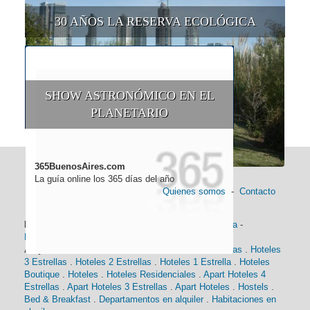
30 AÑOS LA RESERVA ECOLÓGICA
SHOW ASTRONÓMICO EN EL
PLANETARIO
365BuenosAires.com
La guía online los 365 días del año
Quienes somos
-
Contacto
Información general:
Información turística
-
Historia
-
Distancias
-
Mapa de Buenos Aires
-
Barrios
Alojamiento:
Hoteles 5 Estrellas
.
Hoteles 4 Estrellas
.
Hoteles
3 Estrellas
.
Hoteles 2 Estrellas
.
Hoteles 1 Estrella
.
Hoteles
Boutique
.
Hoteles
.
Hoteles Residenciales
.
Apart Hoteles 4
Estrellas
.
Apart Hoteles 3 Estrellas
.
Apart Hoteles
.
Hostels
.
Bed & Breakfast
.
Departamentos en alquiler
.
Habitaciones en