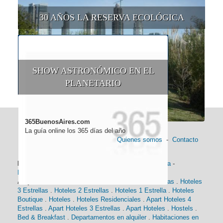
30 AÑOS LA RESERVA ECOLÓGICA
SHOW ASTRONÓMICO EN EL
PLANETARIO
365BuenosAires.com
La guía online los 365 días del año
Quienes somos
-
Contacto
Información general:
Información turística
-
Historia
-
Distancias
-
Mapa de Buenos Aires
-
Barrios
Alojamiento:
Hoteles 5 Estrellas
.
Hoteles 4 Estrellas
.
Hoteles
3 Estrellas
.
Hoteles 2 Estrellas
.
Hoteles 1 Estrella
.
Hoteles
Boutique
.
Hoteles
.
Hoteles Residenciales
.
Apart Hoteles 4
Estrellas
.
Apart Hoteles 3 Estrellas
.
Apart Hoteles
.
Hostels
.
Bed & Breakfast
.
Departamentos en alquiler
.
Habitaciones en