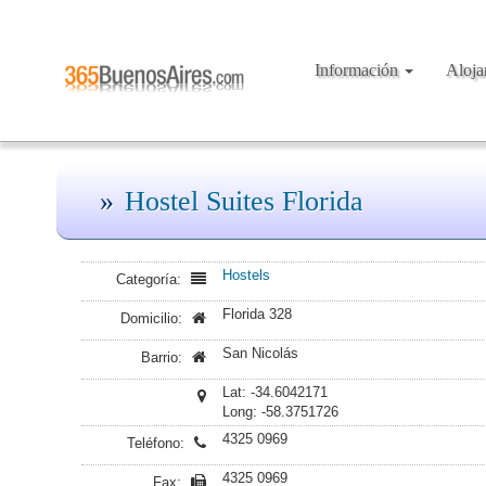
Información
Aloj
Hostel Suites Florida
Hostels
Categoría:
Florida 328
Domicilio:
San Nicolás
Barrio:
Lat: -34.6042171
Long: -58.3751726
4325 0969
Teléfono:
4325 0969
Fax: