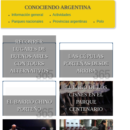
CONOCIENDO ARGENTINA
Información general
Actividades
Parques nacionales
Provincias argentinas
Polo
RECORRER
LUGARES DE
BUENOS AIRES
LAS CÚPULAS
CON TOURS
PORTEÑAS DESDE
ALTERNATIVOS
ARRIBA
EL LAGO DE LOS
CISNES EN EL
EL BARRIO CHINO
PARQUE
PORTEÑO
CENTENARIO