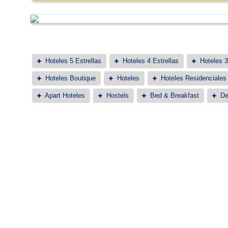
Hoteles 5 Estrellas
Hoteles 4 Estrellas
Hoteles 3
Hoteles Boutique
Hoteles
Hoteles Residenciales
Apart Hoteles
Hostels
Bed & Breakfast
De