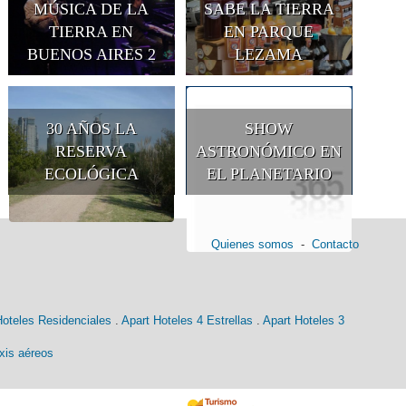
MÚSICA DE LA
SABE LA TIERRA
TIERRA EN
EN PARQUE
BUENOS AIRES 2
LEZAMA
30 AÑOS LA
SHOW
RESERVA
ASTRONÓMICO EN
ECOLÓGICA
EL PLANETARIO
Quienes somos
-
Contacto
Hoteles Residenciales
.
Apart Hoteles 4 Estrellas
.
Apart Hoteles 3
xis aéreos