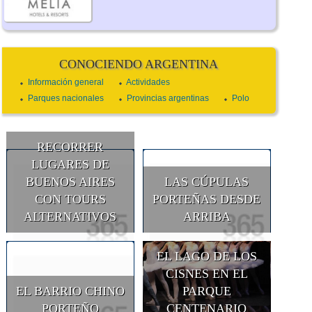
CONOCIENDO ARGENTINA
Información general
Actividades
Parques nacionales
Provincias argentinas
Polo
RECORRER
LUGARES DE
BUENOS AIRES
LAS CÚPULAS
CON TOURS
PORTEÑAS DESDE
ALTERNATIVOS
ARRIBA
EL LAGO DE LOS
CISNES EN EL
EL BARRIO CHINO
PARQUE
PORTEÑO
CENTENARIO