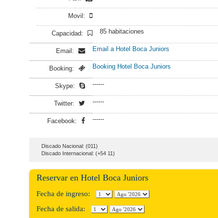
Movil:
85 habitaciones
Capacidad:
Email a Hotel Boca Juniors
Email:
Booking Hotel Boca Juniors
Booking:
------
Skype:
------
Twitter:
------
Facebook:
Discado Nacional: (011)
Discado Internacional: (+54 11)
Reservar en Hotel Boca Juniors
Fecha de ingreso:
Fecha de salida: