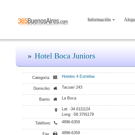
Información
Aloj
Hotel Boca Juniors
Hoteles 4 Estrellas
Categoría:
Tacuarí 243
Domicilio:
La Boca
Barrio:
Lat: -34.6111124
Long: -58.3791179
4896-6359
Teléfono:
4896-6359
Fax: