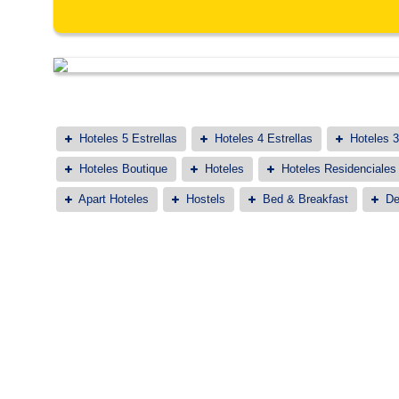
Hoteles 5 Estrellas
Hoteles 4 Estrellas
Hoteles 3
Hoteles Boutique
Hoteles
Hoteles Residenciales
Apart Hoteles
Hostels
Bed & Breakfast
De