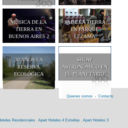
MÚSICA DE LA
SABE LA TIERRA
TIERRA EN
EN PARQUE
BUENOS AIRES 2
LEZAMA
30 AÑOS LA
SHOW
RESERVA
ASTRONÓMICO EN
ECOLÓGICA
EL PLANETARIO
Quienes somos
-
Contacto
Hoteles Residenciales
.
Apart Hoteles 4 Estrellas
.
Apart Hoteles 3