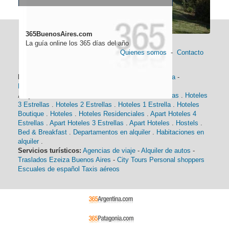
365BuenosAires.com
La guía online los 365 días del año
Quienes somos
-
Contacto
Información general:
Información turística
-
Historia
-
Distancias
-
Mapa de Buenos Aires
-
Barrios
Alojamiento:
Hoteles 5 Estrellas
.
Hoteles 4 Estrellas
.
Hoteles
3 Estrellas
.
Hoteles 2 Estrellas
.
Hoteles 1 Estrella
.
Hoteles
Boutique
.
Hoteles
.
Hoteles Residenciales
.
Apart Hoteles 4
Estrellas
.
Apart Hoteles 3 Estrellas
.
Apart Hoteles
.
Hostels
.
Bed & Breakfast
.
Departamentos en alquiler
.
Habitaciones en
alquiler
.
Servicios turísticos:
Agencias de viaje
-
Alquiler de autos
-
Traslados Ezeiza Buenos Aires
-
City Tours
Personal shoppers
Escuales de español
Taxis aéreos