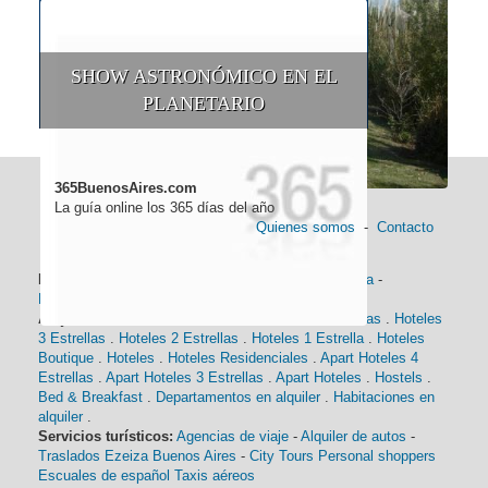
SHOW ASTRONÓMICO EN EL
PLANETARIO
365BuenosAires.com
La guía online los 365 días del año
Quienes somos
-
Contacto
Información general:
Información turística
-
Historia
-
Distancias
-
Mapa de Buenos Aires
-
Barrios
Alojamiento:
Hoteles 5 Estrellas
.
Hoteles 4 Estrellas
.
Hoteles
3 Estrellas
.
Hoteles 2 Estrellas
.
Hoteles 1 Estrella
.
Hoteles
Boutique
.
Hoteles
.
Hoteles Residenciales
.
Apart Hoteles 4
Estrellas
.
Apart Hoteles 3 Estrellas
.
Apart Hoteles
.
Hostels
.
Bed & Breakfast
.
Departamentos en alquiler
.
Habitaciones en
alquiler
.
Servicios turísticos:
Agencias de viaje
-
Alquiler de autos
-
Traslados Ezeiza Buenos Aires
-
City Tours
Personal shoppers
Escuales de español
Taxis aéreos