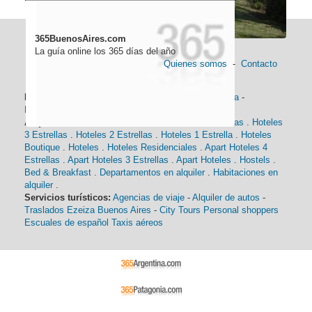
365BuenosAires.com
La guía online los 365 días del año
Quienes somos
-
Contacto
Información general:
Información turística
-
Historia
-
Distancias
-
Mapa de Buenos Aires
-
Barrios
Alojamiento:
Hoteles 5 Estrellas
.
Hoteles 4 Estrellas
.
Hoteles
3 Estrellas
.
Hoteles 2 Estrellas
.
Hoteles 1 Estrella
.
Hoteles
Boutique
.
Hoteles
.
Hoteles Residenciales
.
Apart Hoteles 4
Estrellas
.
Apart Hoteles 3 Estrellas
.
Apart Hoteles
.
Hostels
.
Bed & Breakfast
.
Departamentos en alquiler
.
Habitaciones en
alquiler
.
Servicios turísticos:
Agencias de viaje
-
Alquiler de autos
-
Traslados Ezeiza Buenos Aires
-
City Tours
Personal shoppers
Escuales de español
Taxis aéreos