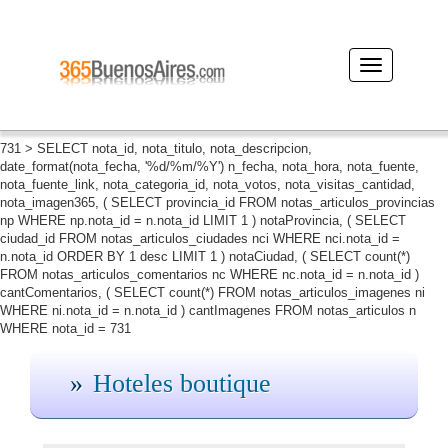
Desplegar
navegación
731 > SELECT nota_id, nota_titulo, nota_descripcion,
date_format(nota_fecha, '%d/%m/%Y') n_fecha, nota_hora, nota_fuente,
nota_fuente_link, nota_categoria_id, nota_votos, nota_visitas_cantidad,
nota_imagen365, ( SELECT provincia_id FROM notas_articulos_provincias
np WHERE np.nota_id = n.nota_id LIMIT 1 ) notaProvincia, ( SELECT
ciudad_id FROM notas_articulos_ciudades nci WHERE nci.nota_id =
n.nota_id ORDER BY 1 desc LIMIT 1 ) notaCiudad, ( SELECT count(*)
FROM notas_articulos_comentarios nc WHERE nc.nota_id = n.nota_id )
cantComentarios, ( SELECT count(*) FROM notas_articulos_imagenes ni
WHERE ni.nota_id = n.nota_id ) cantImagenes FROM notas_articulos n
WHERE nota_id = 731
Hoteles boutique