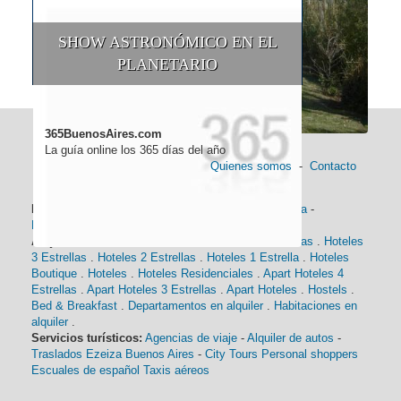
SHOW ASTRONÓMICO EN EL
PLANETARIO
365BuenosAires.com
La guía online los 365 días del año
Quienes somos
-
Contacto
Información general:
Información turística
-
Historia
-
Distancias
-
Mapa de Buenos Aires
-
Barrios
Alojamiento:
Hoteles 5 Estrellas
.
Hoteles 4 Estrellas
.
Hoteles
3 Estrellas
.
Hoteles 2 Estrellas
.
Hoteles 1 Estrella
.
Hoteles
Boutique
.
Hoteles
.
Hoteles Residenciales
.
Apart Hoteles 4
Estrellas
.
Apart Hoteles 3 Estrellas
.
Apart Hoteles
.
Hostels
.
Bed & Breakfast
.
Departamentos en alquiler
.
Habitaciones en
alquiler
.
Servicios turísticos:
Agencias de viaje
-
Alquiler de autos
-
Traslados Ezeiza Buenos Aires
-
City Tours
Personal shoppers
Escuales de español
Taxis aéreos