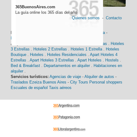
365BuenosAires.com
La guía online los 365 días del año
Quienes somos
-
Contacto
Información general:
Información turística
-
Historia
-
Distancias
-
Mapa de Buenos Aires
-
Barrios
Alojamiento:
Hoteles 5 Estrellas
.
Hoteles 4 Estrellas
.
Hoteles
3 Estrellas
.
Hoteles 2 Estrellas
.
Hoteles 1 Estrella
.
Hoteles
Boutique
.
Hoteles
.
Hoteles Residenciales
.
Apart Hoteles 4
Estrellas
.
Apart Hoteles 3 Estrellas
.
Apart Hoteles
.
Hostels
.
Bed & Breakfast
.
Departamentos en alquiler
.
Habitaciones en
alquiler
.
Servicios turísticos:
Agencias de viaje
-
Alquiler de autos
-
Traslados Ezeiza Buenos Aires
-
City Tours
Personal shoppers
Escuales de español
Taxis aéreos