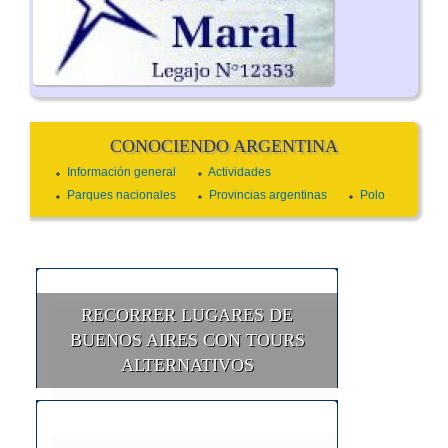
CONOCIENDO ARGENTINA
Información general
Actividades
Parques nacionales
Provincias argentinas
Polo
RECORRER LUGARES DE
BUENOS AIRES CON TOURS
ALTERNATIVOS