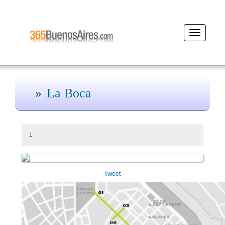
Desplegar
navegació
La Boca
1.
Tweet