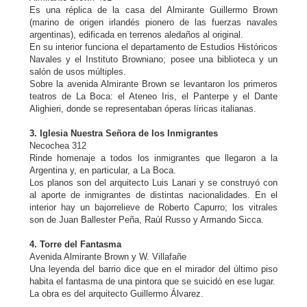
Es una réplica de la casa del Almirante Guillermo Brown
(marino de origen irlandés pionero de las fuerzas navales
argentinas), edificada en terrenos aledaños al original.
En su interior funciona el departamento de Estudios Históricos
Navales y el Instituto Browniano; posee una biblioteca y un
salón de usos múltiples.
Sobre la avenida Almirante Brown se levantaron los primeros
teatros de La Boca: el Ateneo Iris, el Panterpe y el Dante
Alighieri, donde se representaban óperas líricas italianas.
3. Iglesia Nuestra Señora de los Inmigrantes
Necochea 312
Rinde homenaje a todos los inmigrantes que llegaron a la
Argentina y, en particular, a La Boca.
Los planos son del arquitecto Luis Lanari y se construyó con
al aporte de inmigrantes de distintas nacionalidades. En el
interior hay un bajorrelieve de Roberto Capurro; los vitrales
son de Juan Ballester Peña, Raúl Russo y Armando Sicca.
4. Torre del Fantasma
Avenida Almirante Brown y W. Villafañe
Una leyenda del barrio dice que en el mirador del último piso
habita el fantasma de una pintora que se suicidó en ese lugar.
La obra es del arquitecto Guillermo Álvarez.