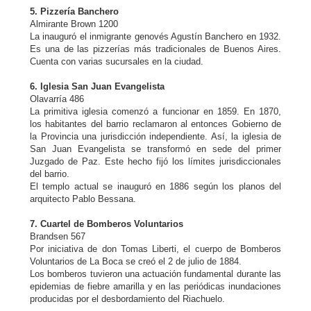
5. Pizzería Banchero
Almirante Brown 1200
La inauguró el inmigrante genovés Agustín Banchero en 1932.
Es una de las pizzerías más tradicionales de Buenos Aires.
Cuenta con varias sucursales en la ciudad.
6. Iglesia San Juan Evangelista
Olavarría 486
La primitiva iglesia comenzó a funcionar en 1859. En 1870,
los habitantes del barrio reclamaron al entonces Gobierno de
la Provincia una jurisdicción independiente. Así, la iglesia de
San Juan Evangelista se transformó en sede del primer
Juzgado de Paz. Este hecho fijó los límites jurisdiccionales
del barrio.
El templo actual se inauguró en 1886 según los planos del
arquitecto Pablo Bessana.
7. Cuartel de Bomberos Voluntarios
Brandsen 567
Por iniciativa de don Tomas Liberti, el cuerpo de Bomberos
Voluntarios de La Boca se creó el 2 de julio de 1884.
Los bomberos tuvieron una actuación fundamental durante las
epidemias de fiebre amarilla y en las periódicas inundaciones
producidas por el desbordamiento del Riachuelo.