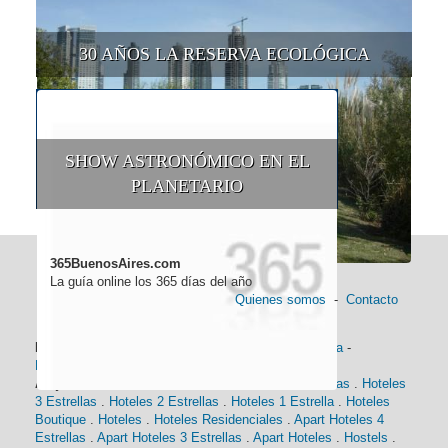
30 AÑOS LA RESERVA ECOLÓGICA
SHOW ASTRONÓMICO EN EL
PLANETARIO
365BuenosAires.com
La guía online los 365 días del año
Quienes somos
-
Contacto
Información general:
Información turística
-
Historia
-
Distancias
-
Mapa de Buenos Aires
-
Barrios
Alojamiento:
Hoteles 5 Estrellas
.
Hoteles 4 Estrellas
.
Hoteles
3 Estrellas
.
Hoteles 2 Estrellas
.
Hoteles 1 Estrella
.
Hoteles
Boutique
.
Hoteles
.
Hoteles Residenciales
.
Apart Hoteles 4
Estrellas
.
Apart Hoteles 3 Estrellas
.
Apart Hoteles
.
Hostels
.