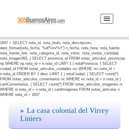
Desplegar
navegación
1837 > SELECT nota_id, nota_titulo, nota_descripcion,
date_format(nota_fecha, '%d/%m/%Y') n_fecha, nota_hora, nota_fuente,
nota_fuente_link, nota_categoria_id, nota_votos, nota_visitas_cantidad,
nota_imagen365, ( SELECT provincia_id FROM notas_articulos_provincias
np WHERE np.nota_id = n.nota_id LIMIT 1 ) notaProvincia, ( SELECT
ciudad_id FROM notas_articulos_ciudades nci WHERE nci.nota_id =
n.nota_id ORDER BY 1 desc LIMIT 1 ) notaCiudad, ( SELECT count(*)
FROM notas_articulos_comentarios nc WHERE nc.nota_id = n.nota_id )
cantComentarios, ( SELECT count(*) FROM notas_articulos_imagenes ni
WHERE ni.nota_id = n.nota_id ) cantImagenes FROM notas_articulos n
WHERE nota_id = 1837
La casa colonial del Virrey
Liniers