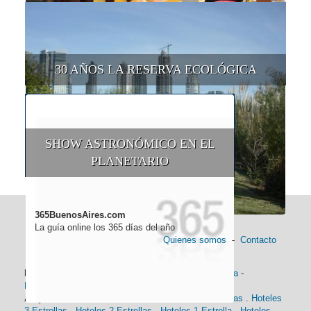
30 AÑOS LA RESERVA ECOLÓGICA
SHOW ASTRONÓMICO EN EL
PLANETARIO
365BuenosAires.com
La guía online los 365 días del año
Quienes somos
-
Contacto
Información general:
Información turística
-
Historia
-
Distancias
-
Mapa de Buenos Aires
-
Barrios
Alojamiento:
Hoteles 5 Estrellas
.
Hoteles 4 Estrellas
.
Hoteles
3 Estrellas
.
Hoteles 2 Estrellas
.
Hoteles 1 Estrella
.
Hoteles