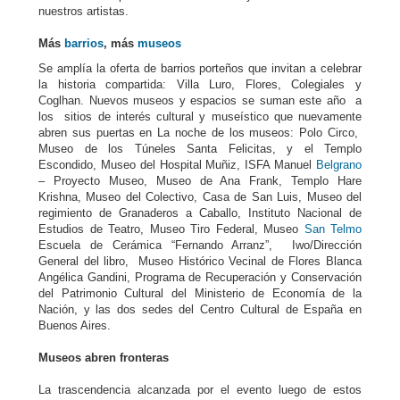
nuestros artistas.
Más
barrios
, más
museos
Se amplía la oferta de barrios porteños que invitan a celebrar
la historia compartida: Villa Luro, Flores, Colegiales y
Coglhan. Nuevos museos y espacios se suman este año a
los sitios de interés cultural y museístico que nuevamente
abren sus puertas en La noche de los museos: Polo Circo,
Museo de los Túneles Santa Felicitas, y el Templo
Escondido, Museo del Hospital Muñiz, ISFA Manuel
Belgrano
– Proyecto Museo, Museo de Ana Frank, Templo Hare
Krishna, Museo del Colectivo, Casa de San Luis, Museo del
regimiento de Granaderos a Caballo, Instituto Nacional de
Estudios de Teatro, Museo Tiro Federal, Museo
San Telmo
Escuela de Cerámica “Fernando Arranz”, Iwo/Dirección
General del libro, Museo Histórico Vecinal de Flores Blanca
Angélica Gandini, Programa de Recuperación y Conservación
del Patrimonio Cultural del Ministerio de Economía de la
Nación, y las dos sedes del Centro Cultural de España en
Buenos Aires.
Museos abren fronteras
La trascendencia alcanzada por el evento luego de estos