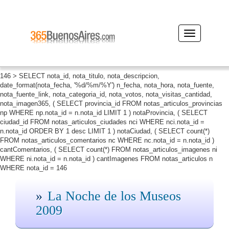
Desplegar
navegación
146 > SELECT nota_id, nota_titulo, nota_descripcion,
date_format(nota_fecha, '%d/%m/%Y') n_fecha, nota_hora, nota_fuente,
nota_fuente_link, nota_categoria_id, nota_votos, nota_visitas_cantidad,
nota_imagen365, ( SELECT provincia_id FROM notas_articulos_provincias
np WHERE np.nota_id = n.nota_id LIMIT 1 ) notaProvincia, ( SELECT
ciudad_id FROM notas_articulos_ciudades nci WHERE nci.nota_id =
n.nota_id ORDER BY 1 desc LIMIT 1 ) notaCiudad, ( SELECT count(*)
FROM notas_articulos_comentarios nc WHERE nc.nota_id = n.nota_id )
cantComentarios, ( SELECT count(*) FROM notas_articulos_imagenes ni
WHERE ni.nota_id = n.nota_id ) cantImagenes FROM notas_articulos n
WHERE nota_id = 146
La Noche de los Museos
2009