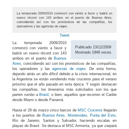
La temporada 2009/2010 comenzó con viento a favor y batirá un
nuevo récord con 143 arribos en el puerto de Buenos Aires,
coincidiendo así con los pronósticos de las compañías, los
operadores y las agencias de viajes.
Tweet
La temporada 2009/2010
Publicado 13/12/2009
comenzó con viento a favor y
Mostrado 1949 veces.
batirá un nuevo récord con 143
arribos en el puerto de
Buenos
Aires
, coincidiendo así con los pronósticos de las compañías,
los operadores y las
agencias de viajes
. De esta forma,
dejando atrás un año díficil debido a la crisis internacional, en
la Argentina se están vendiendo más cruceros para el verano
próximo que el año pasado en esta época. Y según destacan
las compañías, los itinerarios más solicitados son los que
parten rumbo a
Brasil
, o bien, aquellos que recorren el Caribe
desde Miami o desde Panamá.
Hasta el 29 de marzo cinco barcos de
MSC Cruceros
llegarán
a los puertos de
Buenos Aires
,
Montevideo
,
Punta del Este
,
Río de Janeiro, Santos y Salvador, haciendo escalas en
playas de Brasil. Se destaca el MSC Armonía, ya que zarpará