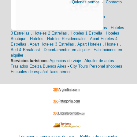
Quienes somos
-
Contacto
Información general:
Información turística
-
Historia
-
Distancias
-
Mapa de Buenos Aires
-
Barrios
Alojamiento:
Hoteles 5 Estrellas
.
Hoteles 4 Estrellas
.
Hoteles
3 Estrellas
.
Hoteles 2 Estrellas
.
Hoteles 1 Estrella
.
Hoteles
Boutique
.
Hoteles
.
Hoteles Residenciales
.
Apart Hoteles 4
Estrellas
.
Apart Hoteles 3 Estrellas
.
Apart Hoteles
.
Hostels
.
Bed & Breakfast
.
Departamentos en alquiler
.
Habitaciones en
alquiler
.
Servicios turísticos:
Agencias de viaje
-
Alquiler de autos
-
Traslados Ezeiza Buenos Aires
-
City Tours
Personal shoppers
Escuales de español
Taxis aéreos
Términos y condiciones de uso
-
Política de privacidad