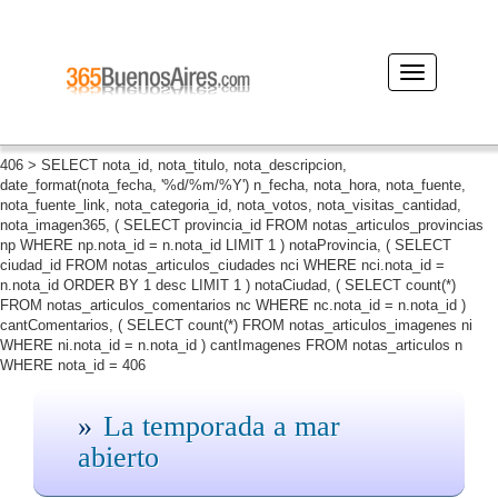
Desplegar
navegación
406 > SELECT nota_id, nota_titulo, nota_descripcion,
date_format(nota_fecha, '%d/%m/%Y') n_fecha, nota_hora, nota_fuente,
nota_fuente_link, nota_categoria_id, nota_votos, nota_visitas_cantidad,
nota_imagen365, ( SELECT provincia_id FROM notas_articulos_provincias
np WHERE np.nota_id = n.nota_id LIMIT 1 ) notaProvincia, ( SELECT
ciudad_id FROM notas_articulos_ciudades nci WHERE nci.nota_id =
n.nota_id ORDER BY 1 desc LIMIT 1 ) notaCiudad, ( SELECT count(*)
FROM notas_articulos_comentarios nc WHERE nc.nota_id = n.nota_id )
cantComentarios, ( SELECT count(*) FROM notas_articulos_imagenes ni
WHERE ni.nota_id = n.nota_id ) cantImagenes FROM notas_articulos n
WHERE nota_id = 406
La temporada a mar
abierto