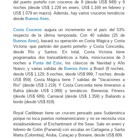
del puerto porteño con cruceros de 8 (desde US$ 949) y 9
noches (desde US$ 1.229 en enero, US$ 1.169 en febrero y
US$ 1.079 en marzo). Además, hay varios cruceros temáticos
desde
Buenos Aires
.
Costa Cruceros
augura un incremento en el país del 53%
respecto de la última temporada. Con 40 salidas (25 de
Buenos Aires
), basará su operación en Costa Mágica y Costa
Victoria -que partirán del puerto porteño- y Costa Concordia,
desde Río y Santos. En total, Costa Victoria tiene
programados dos transatlánticos a Italia, minicruceros de 3
noches a
Punta del Este
, los clásicos de Navidad y Año
Nuevo, y varias salidas de
Buenos Aires
a Brasil (9 noches,
desde US$ 1.129; 8 noches, desde US$ 999; 7 noches, desde
US$ 859). Costa Mágica tiene 7 salidas de "Vacaciones a
Río" (desde US$ 1.219). Y Costa Concordia tiene itinerarios a
Bahía (desde US$ 1.089) y temáticos: Bienestar, Fitness
(desde US$ 689), Carnaval (desde US$ 1.359) y Bailando a
bordo (desde US$ 819).
Royal Caribbean tiene un crucero pensado para Sudamérica
porque no toca puertos norteamericanos y no se necesita visa
estadounidense: el Enchantment of the Seas. Sale en enero y
febrero de Colón (Panamá) con escalas en Cartagena y Santa
Marta (Colombia), Aruba, Curaçao y Bonaire, desde US$ 809.