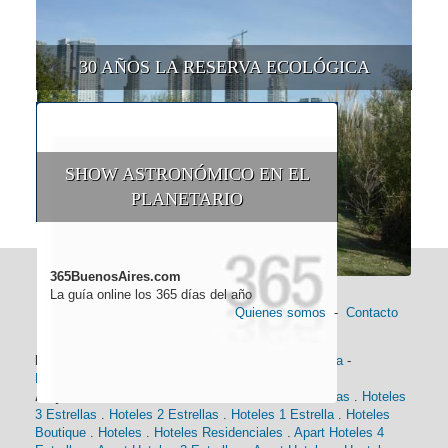
30 AÑOS LA RESERVA ECOLÓGICA
SHOW ASTRONÓMICO EN EL
PLANETARIO
365BuenosAires.com
La guía online los 365 días del año
Quienes somos
-
Contacto
Información general:
Información turística
-
Historia
-
Distancias
-
Mapa de Buenos Aires
-
Barrios
Alojamiento:
Hoteles 5 Estrellas
.
Hoteles 4 Estrellas
.
Hoteles
3 Estrellas
.
Hoteles 2 Estrellas
.
Hoteles 1 Estrella
.
Hoteles
Boutique
.
Hoteles
.
Hoteles Residenciales
.
Apart Hoteles 4