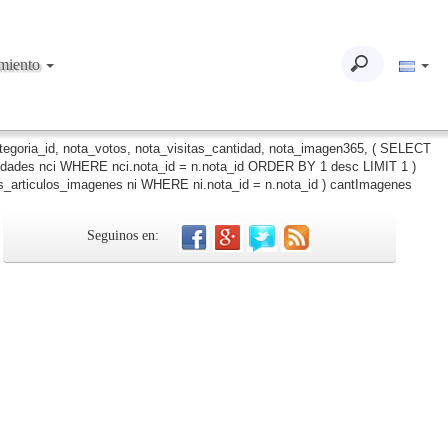
imiento
ategoria_id, nota_votos, nota_visitas_cantidad, nota_imagen365, ( SELECT
iudades nci WHERE nci.nota_id = n.nota_id ORDER BY 1 desc LIMIT 1 )
_articulos_imagenes ni WHERE ni.nota_id = n.nota_id ) cantImagenes
Seguinos en: