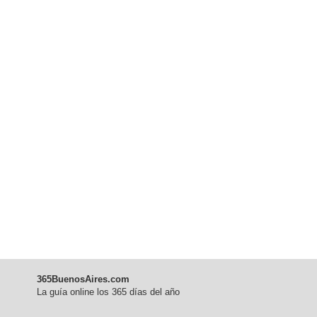
365BuenosAires.com
La guía online los 365 días del año