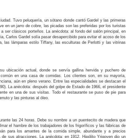
ciudad. Tuvo peluquería, un sótano donde cantó Gardel y las primeras
e en un jarro de cobre, las picadas son las preferidas por los turistas
 ser clásicos porteños. La anécdota: al fondo del salón principal, en
, Carlos Gardel solía pasar desapercibido para evitar el acoso de los
 las lámparas estilo Tiffany, las esculturas de Perlotti y las vitrinas
u ubicación actual, donde se servía gallina hervida y puchero de
 común en una casa de comidas. Los clientes son, en su mayoría,
nciana, aún en pleno verano. Entre las especialidades se destacan el
190). La anécdota: después del golpe de Estado de 1966, el presidente
a gente en una de sus visitas. Todo el restaurante se puso de pie para
uto y las pinturas al óleo.
durante las 24 horas. Debe su nombre a un puentecito de madera que
ar el hambre de los trabajadores de los frigoríficos y las fábricas de
mán para los amantes de la comida simple, abundante y a precios
 de sus atracciones. La anécdota: en 1912, Hipólito Yrigoyen dio un