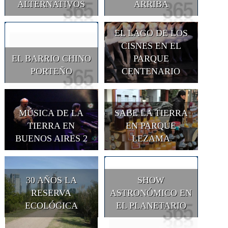
ALTERNATIVOS
ARRIBA
EL LAGO DE LOS
CISNES EN EL
EL BARRIO CHINO
PARQUE
PORTEÑO
CENTENARIO
MÚSICA DE LA
SABE LA TIERRA
TIERRA EN
EN PARQUE
BUENOS AIRES 2
LEZAMA
30 AÑOS LA
SHOW
RESERVA
ASTRONÓMICO EN
ECOLÓGICA
EL PLANETARIO