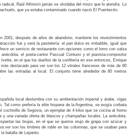
o radical, Raúl Alfonsín jamás se olvidaba del mozo que lo atendía. Lo
Riachuelo, que ya estaba contaminado cuando nació El Puentecito.
en 2001, después de años de abandono, mantiene los revestimientos
tracción fue y será la pastelería: el pan dulce es imbatible, igual que
frece un servicio de restaurante con opciones como el lomo con salsa
a anécdota: el poeta-cantor Pascual Contursi y el pianista-compositor
Ivette, en el que los dueños de la confitería en ese entonces, Enrique
más destacado para ver son los 12 vitrales franceses de más de 80
e las entradas al local. El conjunto tiene alrededor de 80 metros
.
española local deslumbra con su ambientación imperial y árabe, vigas
. Tal como prefería la elite hispana de la Argentina, se exigía corbata
 el cochinillo de Segovia, un ejemplar de 4 kilos que se cocina al horno
 y una variada oferta de blancos y champañas locales. La anécdota:
 espantar las brujas, en el que se quema orujo de grapa con azúcar y
ara ver son los timbres de roble en las columnas, que se usaban para
 la batalla de Lepanto.