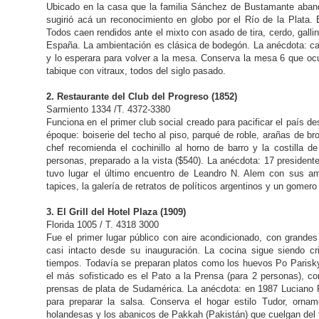
Ubicado en la casa que la familia Sánchez de Bustamante abando
sugirió acá un reconocimiento en globo por el Río de la Plata.
Todos caen rendidos ante el mixto con asado de tira, cerdo, gal
España. La ambientación es clásica de bodegón. La anécdota: ca
y lo esperara para volver a la mesa. Conserva la mesa 6 que oc
tabique con vitraux, todos del siglo pasado.
2. Restaurante del Club del Progreso (1852)
Sarmiento 1334 /T. 4372-3380
Funciona en el primer club social creado para pacificar el país de
époque: boiserie del techo al piso, parqué de roble, arañas de b
chef recomienda el cochinillo al horno de barro y la costilla de
personas, preparado a la vista ($540). La anécdota: 17 presidente
tuvo lugar el último encuentro de Leandro N. Alem con sus am
tapices, la galería de retratos de políticos argentinos y un gome
3. El Grill del Hotel Plaza (1909)
Florida 1005 / T. 4318 3000
Fue el primer lugar público con aire acondicionado, con grandes 
casi intacto desde su inauguración. La cocina sigue siendo cr
tiempos. Todavía se preparan platos como los huevos Po Parisk
el más sofisticado es el Pato a la Prensa (para 2 personas), co
prensas de plata de Sudamérica. La anécdota: en 1987 Luciano Pav
para preparar la salsa. Conserva el hogar estilo Tudor, orname
holandesas y los abanicos de Pakkah (Pakistán) que cuelgan del 