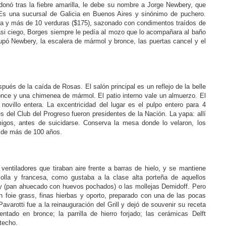
nó tras la fiebre amarilla, le debe su nombre a Jorge Newbery, que
 Es una sucursal de Galicia en Buenos Aires y sinónimo de puchero.
lina y más de 10 verduras ($175), sazonado con condimentos traídos de
si ciego, Borges siempre le pedía al mozo que lo acompañara al baño
upó Newbery, la escalera de mármol y bronce, las puertas cancel y el
spués de la caída de Rosas. El salón principal es un reflejo de la belle
ronce y una chimenea de mármol. El patio interno vale un almuerzo. El
 novillo entera. La excentricidad del lugar es el pulpo entero para 4
s del Club del Progreso fueron presidentes de la Nación. La yapa: allí
igos, antes de suicidarse. Conserva la mesa donde lo velaron, los
ro de más de 100 años.
ventiladores que tiraban aire frente a barras de hielo, y se mantiene
iolla y francesa, como gustaba a la clase alta porteña de aquellos
y (pan ahuecado con huevos pochados) o las mollejas Demidoff. Pero
n foie grass, finas hierbas y oporto, preparado con una de las pocas
arotti fue a la reinauguración del Grill y dejó de souvenir su receta
ntado en bronce; la parrilla de hierro forjado; las cerámicas Delft
techo.