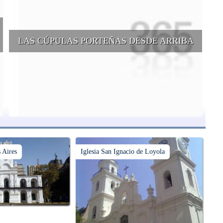
LAS CÚPULAS PORTEÑAS DESDE ARRIBA
e
Conocer las cúpulas porteñas desde arriba es una experiencia que
suma adeptos y cantidad de turistas en el transcurso del tiempo.
 Aires
Iglesia San Ignacio de Loyola