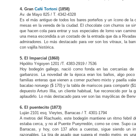
4. Gran
Café Tortoni
(1858)
Av. de Mayo 825 / T. 4342-4328
Es el más antiguo de todos los bares porteños y un ícono de la 
mesas en la vereda de la ciudad. El chocolate con churros se sirv
que hacen cola para entrar y sus especiales de lomo van camino a
una mesa escondida a un costado de la entrada que da a Rivadavia
admiradores. Lo más destacado para ver son los vitraux, la barra,
con vajilla histórica.
5. El Imparcial (1860)
Hipólito Yrigoyen 1201 /T. 4383-2919 / 7536
Hoy bodegón gallego, nació como fonda en las cercanías de s
garbanzos. La novedad de la época eran los baños, algo poco
familias enteras que vienen a comer puchero mixto y paella vale
bacalao noruego ($ 170) y la tabla de mariscos para compartir ($
depuesto Arturo Illia, un cliente habitual, fue reconocido por l
aplaudirlo. Lo más destacado para ver son las mayólicas de Benven
6. El puentecito (1873)
Luján 2101 esq. Vieytes, Barracas / T. 4301-1794
A metros del Riachuelo, este bodegón mantiene un ritmo febril 
estaba cerca, y no al Puente Pueyrredón, como se cree. Supo calm
Barracas, y hoy, con 137 años a cuestas, sigue siendo un i
razonables. La tira de asado que supera el medio metro, es una