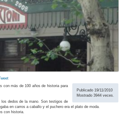
Tweet
es con más de 100 años de historia para
Publicado 19/11/2010
Mostrado 3944 veces.
los dedos de la mano. Son testigos de
legaba en carros a caballo y el puchero era el plato de moda.
s con historia.