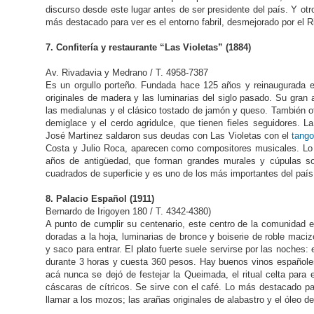
discurso desde este lugar antes de ser presidente del país. Y otr
más destacado para ver es el entorno fabril, desmejorado por el 
7. Confitería y restaurante “Las Violetas” (1884)
Av. Rivadavia y Medrano / T. 4958-7387
Es un orgullo porteño. Fundada hace 125 años y reinaugurada 
originales de madera y las luminarias del siglo pasado. Su gran a
las medialunas y el clásico tostado de jamón y queso. También o
demiglace y el cerdo agridulce, que tienen fieles seguidores. L
José Martinez saldaron sus deudas con Las Violetas con el
tango
Costa y Julio Roca, aparecen como compositores musicales. Lo 
años de antigüedad, que forman grandes murales y cúpulas sobr
cuadrados de superficie y es uno de los más importantes del país
8. Palacio Español (1911)
Bernardo de Irigoyen 180 / T. 4342-4380)
A punto de cumplir su centenario, este centro de la comunidad 
doradas a la hoja, luminarias de bronce y boiserie de roble macizo
y saco para entrar. El plato fuerte suele servirse por las noches:
durante 3 horas y cuesta 360 pesos. Hay buenos vinos españoles
acá nunca se dejó de festejar la Queimada, el ritual celta para
cáscaras de cítricos. Se sirve con el café. Lo más destacado p
llamar a los mozos; las arañas originales de alabastro y el óleo de