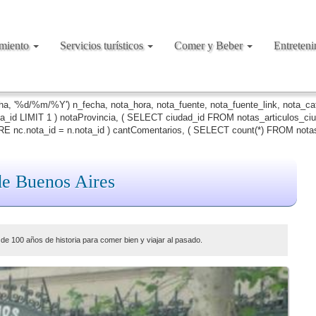
amiento
Servicios turísticos
Comer y Beber
Entreten
cha, '%d/%m/%Y') n_fecha, nota_hora, nota_fuente, nota_fuente_link, nota_c
ta_id LIMIT 1 ) notaProvincia, ( SELECT ciudad_id FROM notas_articulos_c
 nc.nota_id = n.nota_id ) cantComentarios, ( SELECT count(*) FROM notas
de Buenos Aires
de 100 años de historia para comer bien y viajar al pasado.