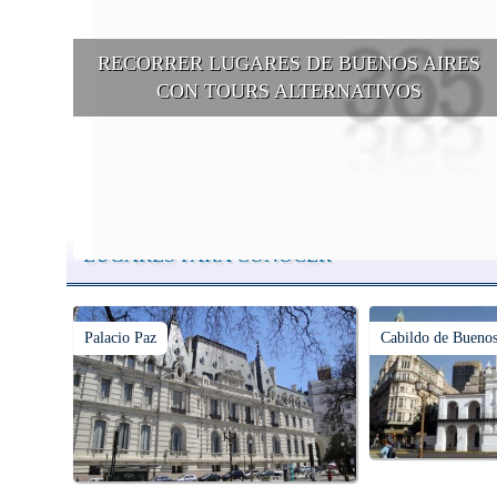
RECORRER LUGARES DE BUENOS AIRES
CON TOURS ALTERNATIVOS
Buenos Aires se puede recorrer y descubrir desde otros puntos d
vista, tanto sea a pie, en bici, en barcos, botes, y tantas otras
alternativas.
LUGARES PARA CONOCER
Palacio Paz
Cabildo de Buenos