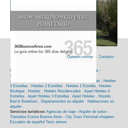
SHOW ASTRONÓMICO EN EL
PLANETARIO
365BuenosAires.com
La guía online los 365 días del año
Quienes somos
-
Contacto
Información general:
Información turística
-
Historia
-
Distancias
-
Mapa de Buenos Aires
-
Barrios
Alojamiento:
Hoteles 5 Estrellas
.
Hoteles 4 Estrellas
.
Hoteles
3 Estrellas
.
Hoteles 2 Estrellas
.
Hoteles 1 Estrella
.
Hoteles
Boutique
.
Hoteles
.
Hoteles Residenciales
.
Apart Hoteles 4
Estrellas
.
Apart Hoteles 3 Estrellas
.
Apart Hoteles
.
Hostels
.
Bed & Breakfast
.
Departamentos en alquiler
.
Habitaciones en
alquiler
.
Servicios turísticos:
Agencias de viaje
-
Alquiler de autos
-
Traslados Ezeiza Buenos Aires
-
City Tours
Personal shoppers
Escuales de español
Taxis aéreos