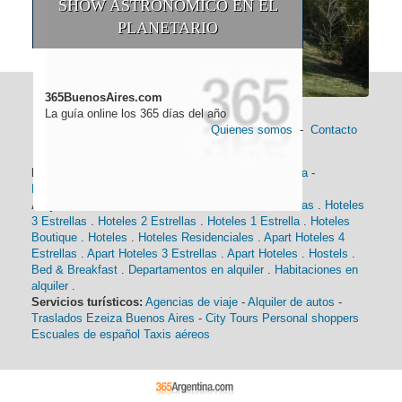
SHOW ASTRONÓMICO EN EL
PLANETARIO
365BuenosAires.com
La guía online los 365 días del año
Quienes somos
-
Contacto
Información general:
Información turística
-
Historia
-
Distancias
-
Mapa de Buenos Aires
-
Barrios
Alojamiento:
Hoteles 5 Estrellas
.
Hoteles 4 Estrellas
.
Hoteles
3 Estrellas
.
Hoteles 2 Estrellas
.
Hoteles 1 Estrella
.
Hoteles
Boutique
.
Hoteles
.
Hoteles Residenciales
.
Apart Hoteles 4
Estrellas
.
Apart Hoteles 3 Estrellas
.
Apart Hoteles
.
Hostels
.
Bed & Breakfast
.
Departamentos en alquiler
.
Habitaciones en
alquiler
.
Servicios turísticos:
Agencias de viaje
-
Alquiler de autos
-
Traslados Ezeiza Buenos Aires
-
City Tours
Personal shoppers
Escuales de español
Taxis aéreos