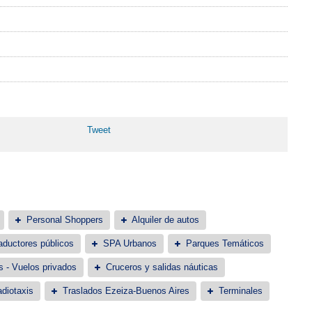
Tweet
Personal Shoppers
Alquiler de autos
aductores públicos
SPA Urbanos
Parques Temáticos
s - Vuelos privados
Cruceros y salidas náuticas
diotaxis
Traslados Ezeiza-Buenos Aires
Terminales