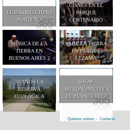
CISNES EN EL
EL BARRIO CHINO
PARQUE
PORTEÑO
CENTENARIO
MÚSICA DE LA
SABE LA TIERRA
TIERRA EN
EN PARQUE
BUENOS AIRES 2
LEZAMA
30 AÑOS LA
SHOW
RESERVA
ASTRONÓMICO EN
ECOLÓGICA
EL PLANETARIO
Quienes somos
-
Contacto