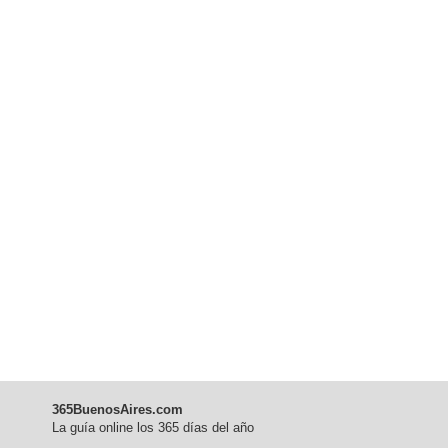
365BuenosAires.com
La guía online los 365 días del año