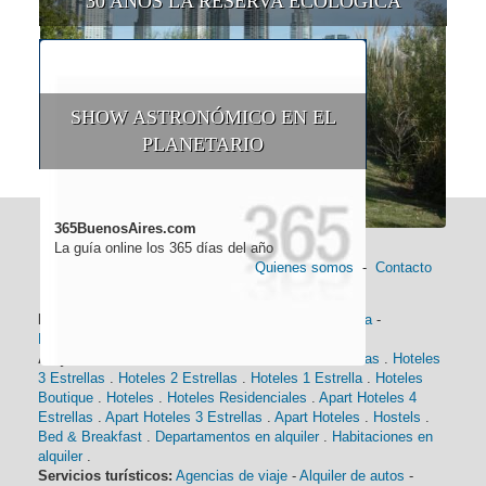
30 AÑOS LA RESERVA ECOLÓGICA
SHOW ASTRONÓMICO EN EL
PLANETARIO
365BuenosAires.com
La guía online los 365 días del año
Quienes somos
-
Contacto
Información general:
Información turística
-
Historia
-
Distancias
-
Mapa de Buenos Aires
-
Barrios
Alojamiento:
Hoteles 5 Estrellas
.
Hoteles 4 Estrellas
.
Hoteles
3 Estrellas
.
Hoteles 2 Estrellas
.
Hoteles 1 Estrella
.
Hoteles
Boutique
.
Hoteles
.
Hoteles Residenciales
.
Apart Hoteles 4
Estrellas
.
Apart Hoteles 3 Estrellas
.
Apart Hoteles
.
Hostels
.
Bed & Breakfast
.
Departamentos en alquiler
.
Habitaciones en
alquiler
.
Servicios turísticos:
Agencias de viaje
-
Alquiler de autos
-