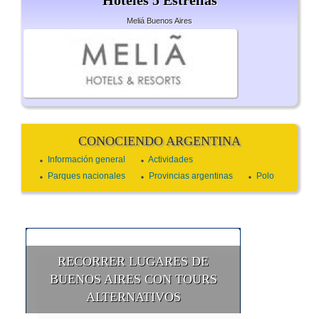
Hoteles 5 Estrellas
Meliá Buenos Aires
CONOCIENDO ARGENTINA
Información general
Actividades
Parques nacionales
Provincias argentinas
Polo
RECORRER LUGARES DE
BUENOS AIRES CON TOURS
ALTERNATIVOS