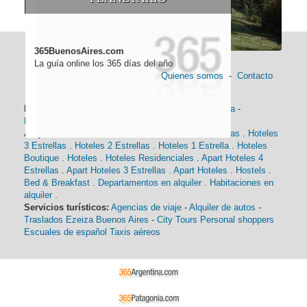
365BuenosAires.com
La guía online los 365 días del año
Quienes somos
-
Contacto
Información general:
Información turística
-
Historia
-
Distancias
-
Mapa de Buenos Aires
-
Barrios
Alojamiento:
Hoteles 5 Estrellas
.
Hoteles 4 Estrellas
.
Hoteles
3 Estrellas
.
Hoteles 2 Estrellas
.
Hoteles 1 Estrella
.
Hoteles
Boutique
.
Hoteles
.
Hoteles Residenciales
.
Apart Hoteles 4
Estrellas
.
Apart Hoteles 3 Estrellas
.
Apart Hoteles
.
Hostels
.
Bed & Breakfast
.
Departamentos en alquiler
.
Habitaciones en
alquiler
.
Servicios turísticos:
Agencias de viaje
-
Alquiler de autos
-
Traslados Ezeiza Buenos Aires
-
City Tours
Personal shoppers
Escuales de español
Taxis aéreos