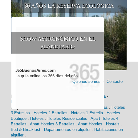
30 AÑOS LA RESERVA ECOLÓGICA
SHOW ASTRONÓMICO EN EL
PLANETARIO
365BuenosAires.com
La guía online los 365 días del año
Quienes somos
-
Contacto
Información general:
Información turística
-
Historia
-
Distancias
-
Mapa de Buenos Aires
-
Barrios
Alojamiento:
Hoteles 5 Estrellas
.
Hoteles 4 Estrellas
.
Hoteles
3 Estrellas
.
Hoteles 2 Estrellas
.
Hoteles 1 Estrella
.
Hoteles
Boutique
.
Hoteles
.
Hoteles Residenciales
.
Apart Hoteles 4
Estrellas
.
Apart Hoteles 3 Estrellas
.
Apart Hoteles
.
Hostels
.
Bed & Breakfast
.
Departamentos en alquiler
.
Habitaciones en
alquiler
.