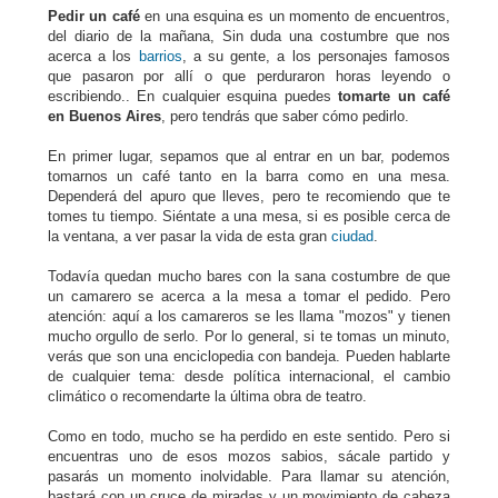
Pedir un café
en una esquina es un momento de encuentros,
del diario de la mañana, Sin duda una costumbre que nos
acerca a los
barrios
, a su gente, a los personajes famosos
que pasaron por allí o que perduraron horas leyendo o
escribiendo.. En cualquier esquina puedes
tomarte un café
en Buenos Aires
, pero tendrás que saber cómo pedirlo.
En primer lugar, sepamos que al entrar en un bar, podemos
tomarnos un café tanto en la barra como en una mesa.
Dependerá del apuro que lleves, pero te recomiendo que te
tomes tu tiempo. Siéntate a una mesa, si es posible cerca de
la ventana, a ver pasar la vida de esta gran
ciudad
.
Todavía quedan mucho bares con la sana costumbre de que
un camarero se acerca a la mesa a tomar el pedido. Pero
atención: aquí a los camareros se les llama "mozos" y tienen
mucho orgullo de serlo. Por lo general, si te tomas un minuto,
verás que son una enciclopedia con bandeja. Pueden hablarte
de cualquier tema: desde política internacional, el cambio
climático o recomendarte la última obra de teatro.
Como en todo, mucho se ha perdido en este sentido. Pero si
encuentras uno de esos mozos sabios, sácale partido y
pasarás un momento inolvidable. Para llamar su atención,
bastará con un cruce de miradas y un movimiento de cabeza