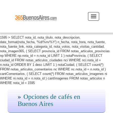
Desplegar
navegación
1595 > SELECT nota_id, nota_titulo, nota_descripcion,
date_format(nota_fecha, '%d/%m/%Y') n_fecha, nota_hora, nota_fuente,
nota_fuente_link, nota_categoria_id, nota_votos, nota_visitas_cantidad,
nota_imagen365, ( SELECT provincia_id FROM notas_articulos_provincias
np WHERE np.nota_id = n.nota_id LIMIT 1 ) notaProvincia, ( SELECT
ciudad_id FROM notas_articulos_ciudades nci WHERE nci.nota_id =
n.nota_id ORDER BY 1 desc LIMIT 1 ) notaCiudad, ( SELECT count(*)
FROM notas_articulos_comentarios nc WHERE nc.nota_id = n.nota_id )
cantComentarios, ( SELECT count(*) FROM notas_articulos_imagenes ni
WHERE ni.nota_id = n.nota_id ) cantImagenes FROM notas_articulos n
WHERE nota_id = 1595
Opciones de cafés en
Buenos Aires