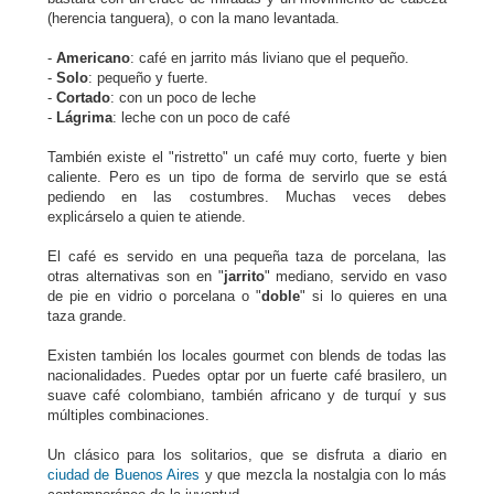
(herencia tanguera), o con la mano levantada.
-
Americano
: café en jarrito más liviano que el pequeño.
-
Solo
: pequeño y fuerte.
-
Cortado
: con un poco de leche
-
Lágrima
: leche con un poco de café
También existe el "ristretto" un café muy corto, fuerte y bien
caliente. Pero es un tipo de forma de servirlo que se está
pediendo en las costumbres. Muchas veces debes
explicárselo a quien te atiende.
El café es servido en una pequeña taza de porcelana, las
otras alternativas son en "
jarrito
" mediano, servido en vaso
de pie en vidrio o porcelana o "
doble
" si lo quieres en una
taza grande.
Existen también los locales gourmet con blends de todas las
nacionalidades. Puedes optar por un fuerte café brasilero, un
suave café colombiano, también africano y de turquí y sus
múltiples combinaciones.
Un clásico para los solitarios, que se disfruta a diario en
ciudad de Buenos Aires
y que mezcla la nostalgia con lo más