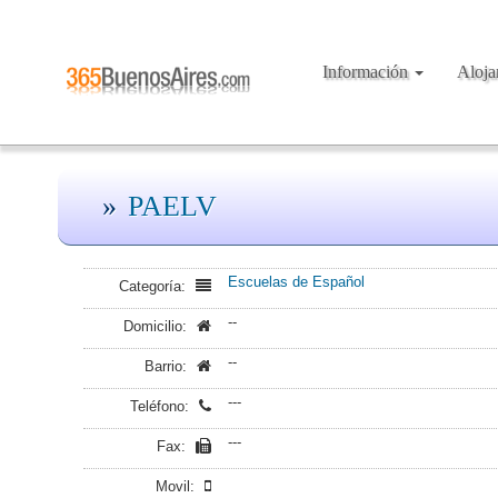
Información
Aloj
PAELV
Escuelas de Español
Categoría:
--
Domicilio:
--
Barrio:
---
Teléfono:
---
Fax:
Movil: