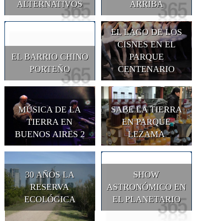
ALTERNATIVOS
ARRIBA
EL LAGO DE LOS
CISNES EN EL
EL BARRIO CHINO
PARQUE
PORTEÑO
CENTENARIO
MÚSICA DE LA
SABE LA TIERRA
TIERRA EN
EN PARQUE
BUENOS AIRES 2
LEZAMA
30 AÑOS LA
SHOW
RESERVA
ASTRONÓMICO EN
ECOLÓGICA
EL PLANETARIO