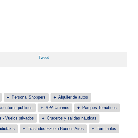
Tweet
Personal Shoppers
Alquiler de autos
aductores públicos
SPA Urbanos
Parques Temáticos
s - Vuelos privados
Cruceros y salidas náuticas
diotaxis
Traslados Ezeiza-Buenos Aires
Terminales